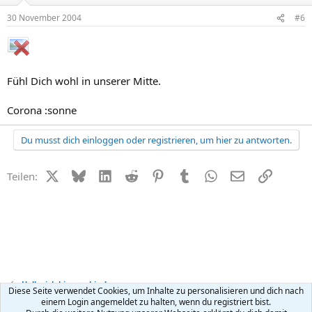
30 November 2004
#6
Fühl Dich wohl in unserer Mitte.
Corona :sonne
Du musst dich einloggen oder registrieren, um hier zu antworten.
X (Twitter)
Bluesky
LinkedIn
Reddit
Pinterest
Tumblr
WhatsApp
E-Mail
Link
Teilen:
Hallo, ich bin neu hier!
Diese Seite verwendet Cookies, um Inhalte zu personalisieren und dich nach
einem Login angemeldet zu halten, wenn du registriert bist.