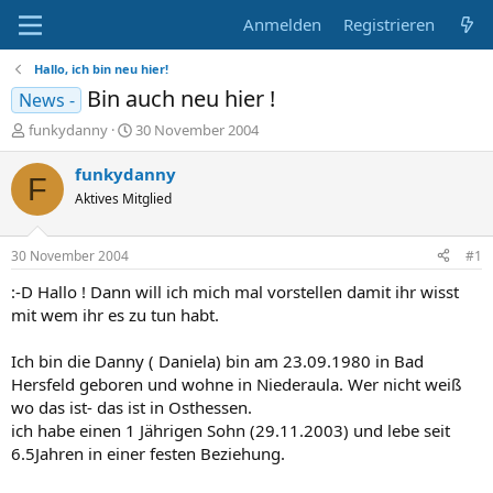
Anmelden
Registrieren
Hallo, ich bin neu hier!
Bin auch neu hier !
News -
E
E
funkydanny
30 November 2004
r
r
s
s
funkydanny
F
t
t
Aktives Mitglied
e
e
l
l
l
l
30 November 2004
#1
e
t
r
a
:-D Hallo ! Dann will ich mich mal vorstellen damit ihr wisst
m
mit wem ihr es zu tun habt.
Ich bin die Danny ( Daniela) bin am 23.09.1980 in Bad
Hersfeld geboren und wohne in Niederaula. Wer nicht weiß
wo das ist- das ist in Osthessen.
ich habe einen 1 Jährigen Sohn (29.11.2003) und lebe seit
6.5Jahren in einer festen Beziehung.