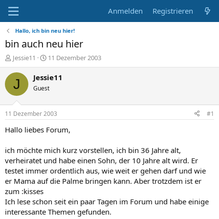
Anmelden
Registrieren
Hallo, ich bin neu hier!
bin auch neu hier
E
E
Jessie11
11 Dezember 2003
r
r
s
s
Jessie11
J
t
t
Guest
e
e
l
l
l
l
11 Dezember 2003
#1
e
t
r
a
Hallo liebes Forum,
m
ich möchte mich kurz vorstellen, ich bin 36 Jahre alt,
verheiratet und habe einen Sohn, der 10 Jahre alt wird. Er
testet immer ordentlich aus, wie weit er gehen darf und wie
er Mama auf die Palme bringen kann. Aber trotzdem ist er
zum :kisses
Ich lese schon seit ein paar Tagen im Forum und habe einige
interessante Themen gefunden.