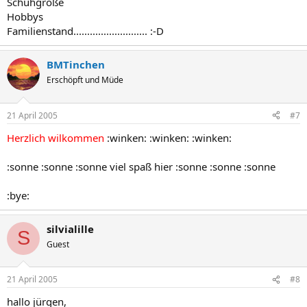
Schuhgröße
Hobbys
Familienstand........................... :-D
BMTinchen
Erschöpft und Müde
21 April 2005
#7
Herzlich wilkommen
:winken: :winken: :winken:
:sonne :sonne :sonne viel spaß hier :sonne :sonne :sonne
:bye:
silvialille
S
Guest
21 April 2005
#8
hallo jürgen,