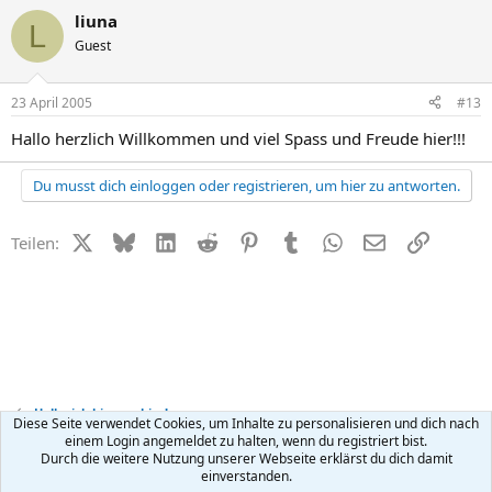
liuna
L
Guest
23 April 2005
#13
Hallo herzlich Willkommen und viel Spass und Freude hier!!!
Du musst dich einloggen oder registrieren, um hier zu antworten.
X (Twitter)
Bluesky
LinkedIn
Reddit
Pinterest
Tumblr
WhatsApp
E-Mail
Link
Teilen:
Hallo, ich bin neu hier!
Diese Seite verwendet Cookies, um Inhalte zu personalisieren und dich nach
einem Login angemeldet zu halten, wenn du registriert bist.
Durch die weitere Nutzung unserer Webseite erklärst du dich damit
Kontakt
Nutzungsbedingungen
Datenschutz
Hilfe
R
einverstanden.
S
S