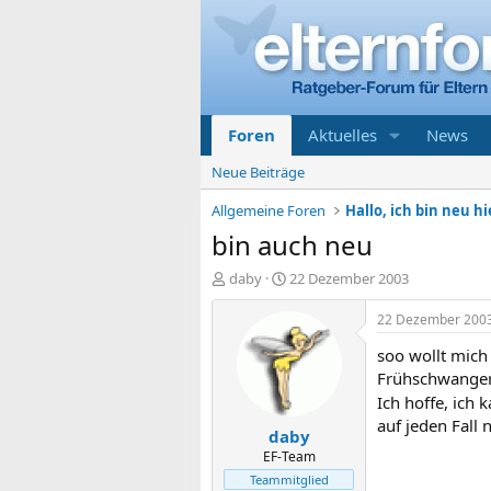
Foren
Aktuelles
News
Neue Beiträge
Allgemeine Foren
Hallo, ich bin neu hi
bin auch neu
E
E
daby
22 Dezember 2003
r
r
s
s
22 Dezember 200
t
t
soo wollt mich 
e
e
l
l
Frühschwanger
l
l
Ich hoffe, ich 
e
t
auf jeden Fall 
daby
r
a
m
EF-Team
Teammitglied