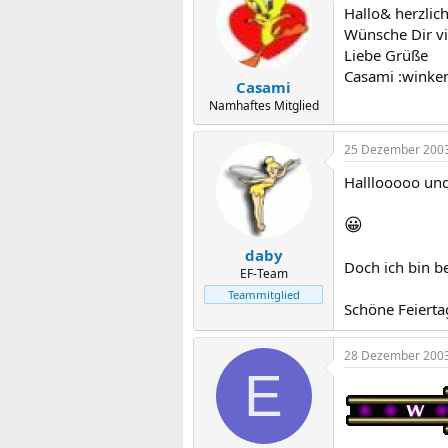
Hallo& herzlic
Wünsche Dir v
Liebe Grüße
Casami :winke
Casami
Namhaftes Mitglied
25 Dezember 200
Halllooooo un
😀
daby
Doch ich bin b
EF-Team
Teammitglied
Schöne Feierta
28 Dezember 200
E