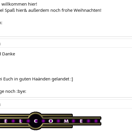
h willkommen hier!
iel Spaß hier& außerdem noch frohe Weihnachten!
n:
3
d Danke
ei Euch in guten Haänden gelandet :]
ge noch :bye:
3