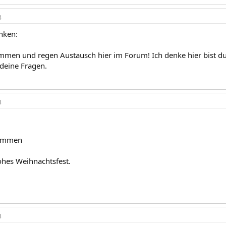
3
inken:
ommen und regen Austausch hier im Forum! Ich denke hier bist 
deine Fragen.
3
kommen
rohes Weihnachtsfest.
3