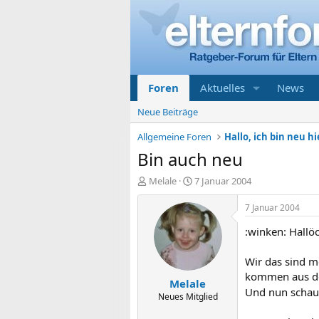
Foren
Aktuelles
News
Neue Beiträge
Allgemeine Foren
Hallo, ich bin neu hi
Bin auch neu
E
E
Melale
7 Januar 2004
r
r
s
s
7 Januar 2004
t
t
:winken: Hallö
e
e
l
l
l
l
Wir das sind m
e
t
kommen aus de
Melale
r
a
Und nun schaue
m
Neues Mitglied