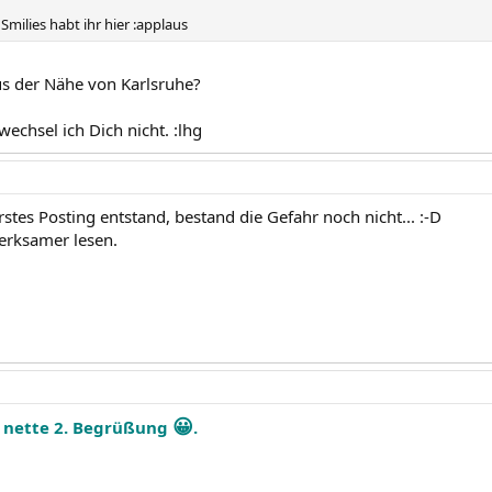
e Smilies habt ihr hier :applaus
us der Nähe von Karlsruhe?
wechsel ich Dich nicht. :lhg
rstes Posting entstand, bestand die Gefahr noch nicht... :-D
merksamer lesen.
😀
e nette 2. Begrüßung
.