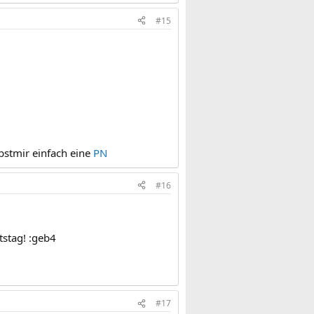
#15
bstmir einfach eine
PN
#16
tstag! :geb4
#17