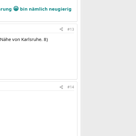
😀
lärung
bin nämlich neugierig
#13
 Nähe von Karlsruhe. 8)
#14