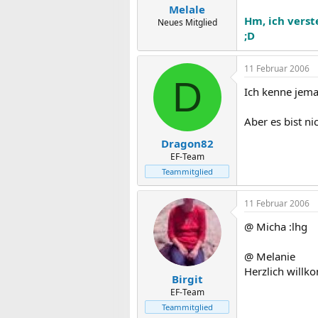
Melale
Hm, ich vers
Neues Mitglied
;D
11 Februar 2006
D
Ich kenne jema
Aber es bist ni
Dragon82
EF-Team
Teammitglied
11 Februar 2006
@ Micha :lhg
@ Melanie
Herzlich willk
Birgit
EF-Team
Teammitglied