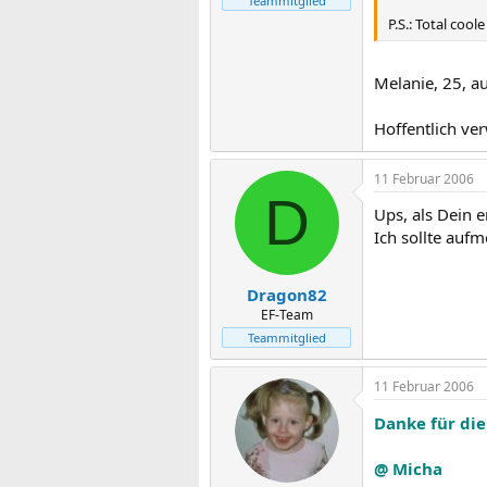
Teammitglied
P.S.: Total cool
Melanie, 25, a
Hoffentlich ver
11 Februar 2006
D
Ups, als Dein e
Ich sollte auf
Dragon82
EF-Team
Teammitglied
11 Februar 2006
Danke für di
@ Micha