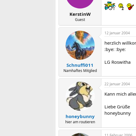
KerstinW
Guest
12 Januar 2004
herzlich willk
:bye: :bye:
LG Roswitha
Schnuffi011
Namhaftes Mitglied
22 Januar 2004
Kann mich alle
Liebe Grüße
honeybunny
honeybunny
hier am routieren
11 Februar 2006