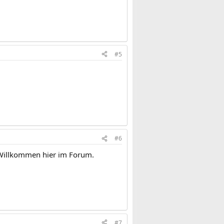
#5
#6
 Willkommen hier im Forum.
#7