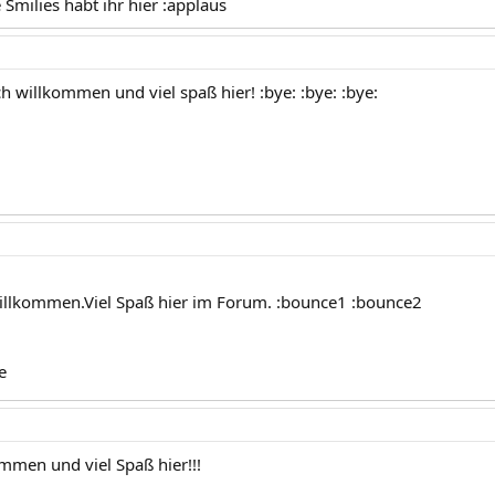
e Smilies habt ihr hier :applaus
h willkommen und viel spaß hier! :bye: :bye: :bye:
illkommen.Viel Spaß hier im Forum. :bounce1 :bounce2
e
ommen und viel Spaß hier!!!