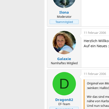
Ilona
Moderator
Teammitglied
11 Februar 2006
Herzlich Willk
Auf ein Neues :
Galaxie
Namhaftes Mitglied
11 Februar 2006
D
Original von Me
:winken: Hallöc
Wir das sind m
Dragon82
nähe von Karls
EF-Team
Und nun schaue