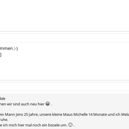
ommen ;-)
]
lale
😀
hen wir sind auch neu hier
.
ein Mann Jens 25 Jahre, unsere kleine Maus Michelle 14 Monate und ich Mel
ruhe.
🙂
 ich mich hier mal noch ein bissele um.
.