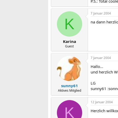
P.S.: Total cool
7 Januar 2004
K
na dann herzlic
Karina
Guest
7 Januar 2004
Hallo...
und herzlich W
LG
sunny61
sunny61 :sonn
Aktives Mitglied
12 Januar 2004
K
Herzlich willk