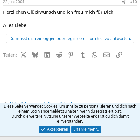
23 Juni 2004
#10
Herzlichen Glückwunsch und ich freu mich für Dich
Alles Liebe
Du musst dich einloggen oder registrieren, um hier zu antworten.
X (Twitter)
Bluesky
LinkedIn
Reddit
Pinterest
Tumblr
WhatsApp
E-Mail
Link
Teilen:
Meine Schwangerschaft - endlich schwanger
Diese Seite verwendet Cookies, um Inhalte zu personalisieren und dich nach
einem Login angemeldet zu halten, wenn du registriert bist.
Durch die weitere Nutzung unserer Webseite erklärst du dich damit
Kontakt
Nutzungsbedingungen
Datenschutz
Hilfe
R
einverstanden.
S
S
®
Community platform by XenForo
© 2010-2026 XenForo Ltd.
Akzeptieren
Erfahre mehr…