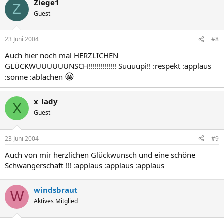
Ziege1
Z
Guest
23 Juni 2004
#8
Auch hier noch mal HERZLICHEN
GLÜCKWUUUUUUNSCH!!!!!!!!!!!!!! Suuuupi!! :respekt :applaus
😀
:sonne :ablachen
x_lady
X
Guest
23 Juni 2004
#9
Auch von mir herzlichen Glückwunsch und eine schöne
Schwangerschaft !!! :applaus :applaus :applaus
windsbraut
W
Aktives Mitglied