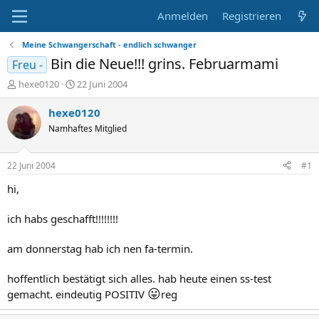
Anmelden
Registrieren
Meine Schwangerschaft - endlich schwanger
Bin die Neue!!! grins. Februarmami
Freu -
E
E
hexe0120
22 Juni 2004
r
r
s
s
hexe0120
t
t
Namhaftes Mitglied
e
e
l
l
l
l
22 Juni 2004
#1
e
t
r
a
hi,
m
ich habs geschafft!!!!!!!!
am donnerstag hab ich nen fa-termin.
hoffentlich bestätigt sich alles. hab heute einen ss-test
😛
gemacht. eindeutig POSITIV
reg