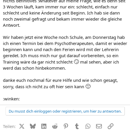
nichts definitives :whatever auf meine Frage, wie es denn seit
3 Wochen läuft, kam immer nur ein: schlecht, einfach nur
schlecht und keine Änderung seit Beginn. Ich hab sie dann
noch zweimal gefragt und bekam immer wieder die gleiche
Antwort.
Wir haben jetzt eine Woche noch Schule, am Donnerstag hab
ich einen Termin bei dem Psychotherapeuten, damit er wieder
beginnen kann und nach den Ferien wird mit der Lehrerin
geredet. Ich muss mich nur gut darauf vorbereiten, so ein
🙄
Training wäre da gar nicht schlecht
mal sehen, aber ich
werd das schon hinbekommen.
danke euch nochmal für eure Hilfe und wie schon gesagt,
🙁
sorry, dass ich nicht zu oft hier sein kann
:winken:
Du musst dich einloggen oder registrieren, um hier zu antworten.
X (Twitter)
Bluesky
LinkedIn
Reddit
Pinterest
Tumblr
WhatsApp
E-Mail
Link
Teilen: