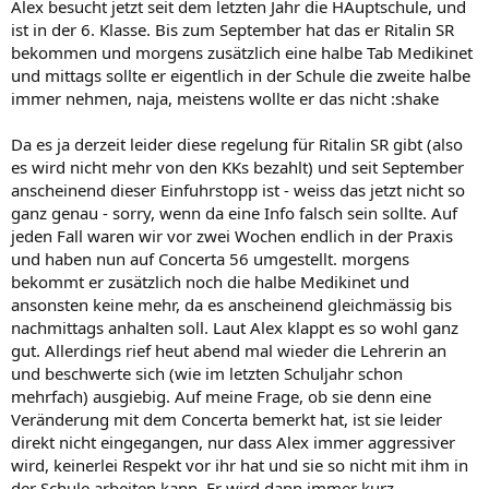
Alex besucht jetzt seit dem letzten Jahr die HAuptschule, und
ist in der 6. Klasse. Bis zum September hat das er Ritalin SR
bekommen und morgens zusätzlich eine halbe Tab Medikinet
und mittags sollte er eigentlich in der Schule die zweite halbe
immer nehmen, naja, meistens wollte er das nicht :shake
Da es ja derzeit leider diese regelung für Ritalin SR gibt (also
es wird nicht mehr von den KKs bezahlt) und seit September
anscheinend dieser Einfuhrstopp ist - weiss das jetzt nicht so
ganz genau - sorry, wenn da eine Info falsch sein sollte. Auf
jeden Fall waren wir vor zwei Wochen endlich in der Praxis
und haben nun auf Concerta 56 umgestellt. morgens
bekommt er zusätzlich noch die halbe Medikinet und
ansonsten keine mehr, da es anscheinend gleichmässig bis
nachmittags anhalten soll. Laut Alex klappt es so wohl ganz
gut. Allerdings rief heut abend mal wieder die Lehrerin an
und beschwerte sich (wie im letzten Schuljahr schon
mehrfach) ausgiebig. Auf meine Frage, ob sie denn eine
Veränderung mit dem Concerta bemerkt hat, ist sie leider
direkt nicht eingegangen, nur dass Alex immer aggressiver
wird, keinerlei Respekt vor ihr hat und sie so nicht mit ihm in
der Schule arbeiten kann. Er wird dann immer kurz