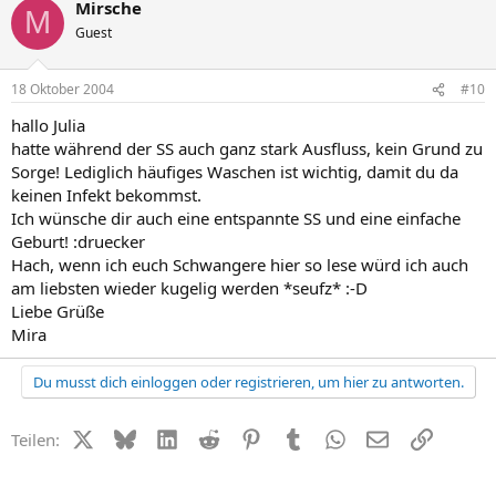
Mirsche
M
Guest
18 Oktober 2004
#10
hallo Julia
hatte während der SS auch ganz stark Ausfluss, kein Grund zu
Sorge! Lediglich häufiges Waschen ist wichtig, damit du da
keinen Infekt bekommst.
Ich wünsche dir auch eine entspannte SS und eine einfache
Geburt! :druecker
Hach, wenn ich euch Schwangere hier so lese würd ich auch
am liebsten wieder kugelig werden *seufz* :-D
Liebe Grüße
Mira
Du musst dich einloggen oder registrieren, um hier zu antworten.
X (Twitter)
Bluesky
LinkedIn
Reddit
Pinterest
Tumblr
WhatsApp
E-Mail
Link
Teilen: