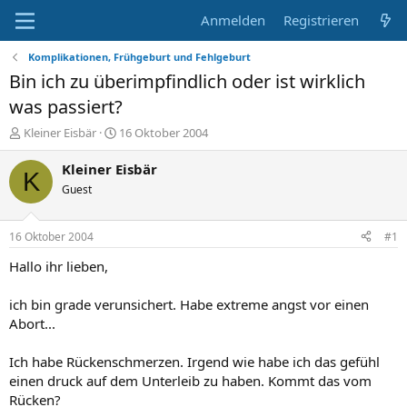
Anmelden
Registrieren
Komplikationen, Frühgeburt und Fehlgeburt
Bin ich zu überimpfindlich oder ist wirklich
was passiert?
E
E
Kleiner Eisbär
16 Oktober 2004
r
r
s
s
Kleiner Eisbär
K
t
t
Guest
e
e
l
l
l
l
16 Oktober 2004
#1
e
t
r
a
Hallo ihr lieben,
m
ich bin grade verunsichert. Habe extreme angst vor einen
Abort...
Ich habe Rückenschmerzen. Irgend wie habe ich das gefühl
einen druck auf dem Unterleib zu haben. Kommt das vom
Rücken?