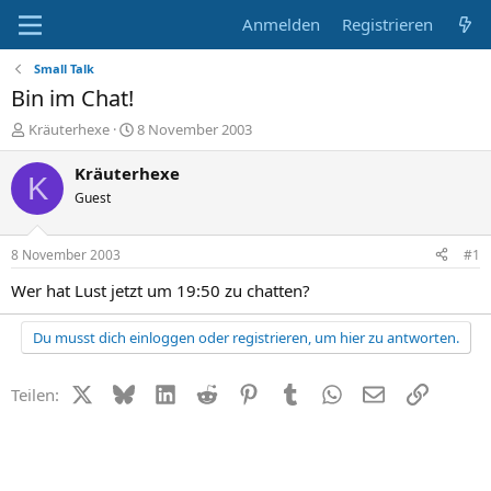
Anmelden
Registrieren
Small Talk
Bin im Chat!
E
E
Kräuterhexe
8 November 2003
r
r
s
s
Kräuterhexe
K
t
t
Guest
e
e
l
l
l
l
8 November 2003
#1
e
t
r
a
Wer hat Lust jetzt um 19:50 zu chatten?
m
Du musst dich einloggen oder registrieren, um hier zu antworten.
X (Twitter)
Bluesky
LinkedIn
Reddit
Pinterest
Tumblr
WhatsApp
E-Mail
Link
Teilen: