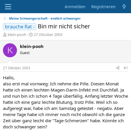
Anmelden
Registrieren
Meine Schwangerschaft - endlich schwanger
Bin mir nicht sicher
brauche Rat -
E
E
klein-pooh
27 Oktober 2003
r
r
s
s
klein-pooh
K
t
t
Guest
e
e
l
l
l
l
27 Oktober 2003
#1
e
t
r
a
Hallo,
m
also erst mal vornweg: Ich nehme die Pille. Diesen Monat
hatte ich einen leichten Magen-Darm-Infekt mit Durchfall. Ja
und nun bin ich schon 4 Tage überfällig. Anfang letzter Woche
hatte ich eine ganz leichte Blutung, trotz Pille. Weil ich so
aufgeregt war, habe ich am Samstag getestet - negativ. Aber
meine Tage habe ich immer noch nicht obwohl ich die ganze
Zeit über ganz leicht die "Tage-Schmerzen" habe. Könnte ich
doch schwanger sein?