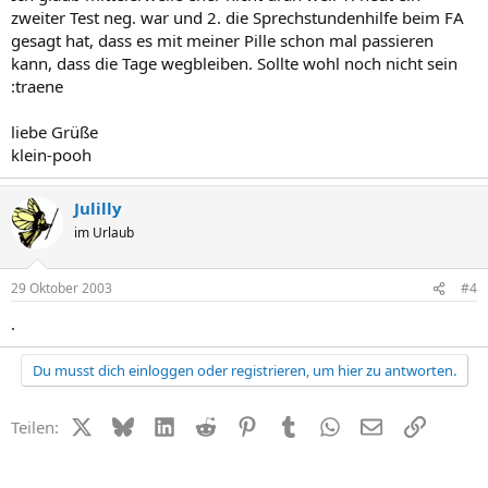
zweiter Test neg. war und 2. die Sprechstundenhilfe beim FA
gesagt hat, dass es mit meiner Pille schon mal passieren
kann, dass die Tage wegbleiben. Sollte wohl noch nicht sein
:traene
liebe Grüße
klein-pooh
Julilly
im Urlaub
29 Oktober 2003
#4
.
Du musst dich einloggen oder registrieren, um hier zu antworten.
X (Twitter)
Bluesky
LinkedIn
Reddit
Pinterest
Tumblr
WhatsApp
E-Mail
Link
Teilen: