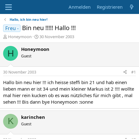
Anmelden
Registrieren
Hallo, ich bin neu hier!
Bin neu !!!!! Hallo !!!
Freu -
E
E
Honeymoon
30 November 2003
r
r
s
s
Honeymoon
H
t
t
Guest
e
e
l
l
l
l
30 November 2003
#1
e
t
r
a
Hallo bin neu hier !!! ich heisse steffi bin 21 und hab einen
m
lieben mann er ist 34 und mein kleiner Markus ist 2 !!!! wollte
mal hier rein kucken ob es was nützliches für mich gibt , mal
sehen !!! Bis dann bye Honeymoon :sonne
karinchen
K
Guest