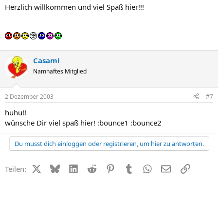
Herzlich willkommen und viel Spaß hier!!!
Casami
Namhaftes Mitglied
2 Dezember 2003
#7
huhu!!
wünsche Dir viel spaß hier! :bounce1 :bounce2
Du musst dich einloggen oder registrieren, um hier zu antworten.
X (Twitter)
Bluesky
LinkedIn
Reddit
Pinterest
Tumblr
WhatsApp
E-Mail
Link
Teilen: