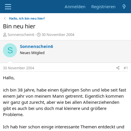
Anmelden
Registrieren
Hallo, ich bin neu hier!
Bin neu hier
E
E
Sonnenschein6
30 November 2004
r
r
s
s
Sonnenschein6
S
t
t
Neues Mitglied
e
e
l
l
l
l
30 November 2004
#1
e
t
r
a
Hallo,
m
ich bin 38 Jahre, habe einen 6jährigen Sohn und lebe seit fast
einem Jahr von meinem Mann getrennt. Eigentlich kommen
wir ganz gut zurecht, aber wie bei allen Alleinerziehenden
gibt es auch bei uns doch mal kleinere und größere
Probleme.
Ich hab hier schon einige interessante Themen entdeckt und