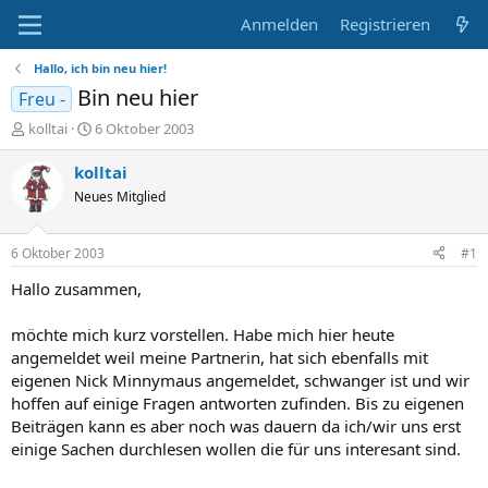
Anmelden
Registrieren
Hallo, ich bin neu hier!
Bin neu hier
Freu -
E
E
kolltai
6 Oktober 2003
r
r
s
s
kolltai
t
t
Neues Mitglied
e
e
l
l
l
l
6 Oktober 2003
#1
e
t
r
a
Hallo zusammen,
m
möchte mich kurz vorstellen. Habe mich hier heute
angemeldet weil meine Partnerin, hat sich ebenfalls mit
eigenen Nick Minnymaus angemeldet, schwanger ist und wir
hoffen auf einige Fragen antworten zufinden. Bis zu eigenen
Beiträgen kann es aber noch was dauern da ich/wir uns erst
einige Sachen durchlesen wollen die für uns interesant sind.