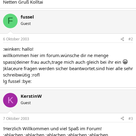
Netten Gruß Kolltai
fussel
F
Guest
6 Oktober 2003
#2
:winken: hallo!
willkommen hier im forum.wünsche dir ne menge
😀
spass(deiner frau auch,trage mich auch gleich bei ihr ein
)klar,eure fragen werden sicher beantwortet.sind hier alle sehr
schreibwütig :rofl
lg fussel :bye:
KerstinW
K
Guest
7 Oktober 2003
#3
!Herzlich Willkommen und viel Spaß im Forum!
:ablachen :ablachen :ablachen :ablachen :ablachen