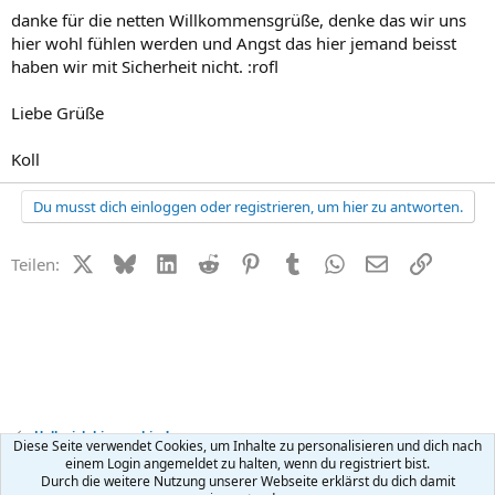
danke für die netten Willkommensgrüße, denke das wir uns
hier wohl fühlen werden und Angst das hier jemand beisst
haben wir mit Sicherheit nicht. :rofl
Liebe Grüße
Koll
Du musst dich einloggen oder registrieren, um hier zu antworten.
X (Twitter)
Bluesky
LinkedIn
Reddit
Pinterest
Tumblr
WhatsApp
E-Mail
Link
Teilen:
Hallo, ich bin neu hier!
Diese Seite verwendet Cookies, um Inhalte zu personalisieren und dich nach
einem Login angemeldet zu halten, wenn du registriert bist.
Durch die weitere Nutzung unserer Webseite erklärst du dich damit
Kontakt
Nutzungsbedingungen
Datenschutz
Hilfe
R