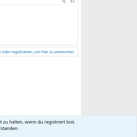
#4
 oder registrieren, um hier zu antworten.
zu halten, wenn du registriert bist.
gsbedingungen
Datenschutz
Hilfe
R
rstanden.
S
S