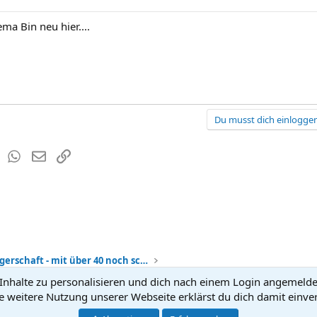
ema Bin neu hier....
Du musst dich einloggen
est
Tumblr
WhatsApp
E-Mail
Link
Spätschwangerschaft - mit über 40 noch schwanger?
nhalte zu personalisieren und dich nach einem Login angemeldet 
Kontakt
Nutzun
e weitere Nutzung unserer Webseite erklärst du dich damit einve
®