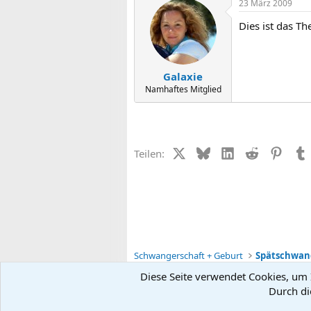
23 März 2009
Dies ist das Th
Galaxie
Namhaftes Mitglied
X (Twitter)
Bluesky
LinkedIn
Reddit
Pinter
Teilen:
Schwangerschaft + Geburt
Diese Seite verwendet Cookies, um I
Durch di