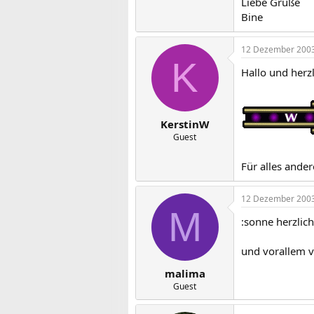
Liebe Grüße
Bine
12 Dezember 200
K
Hallo und herz
KerstinW
Guest
Für alles ander
12 Dezember 200
M
:sonne herzlic
und vorallem vi
malima
Guest