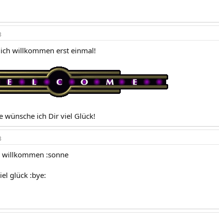
3
lich willkommen erst einmal!
e wünsche ich Dir viel Glück!
3
h willkommen :sonne
el glück :bye: