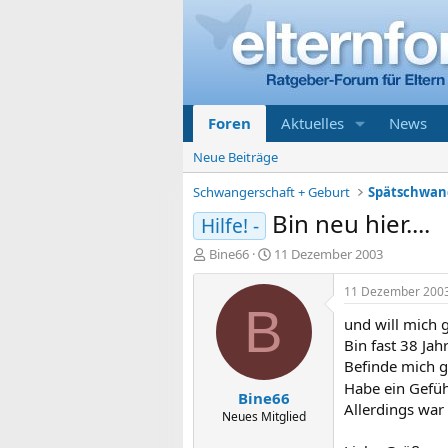
Foren
Aktuelles
News
Neue Beiträge
Schwangerschaft + Geburt
Bin neu hier....
Hilfe! -
E
E
Bine66
11 Dezember 2003
r
r
s
s
11 Dezember 200
t
t
B
und will mich 
e
e
l
l
Bin fast 38 Jah
l
l
Befinde mich g
e
t
Habe ein Gefüh
Bine66
r
a
Allerdings war 
m
Neues Mitglied