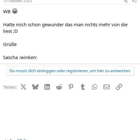
15 Oktober 2003
#2
😀
WB
Hatte mich schon gewunder das man nichts mehr von die
liest ;D
Grüße
Sascha :winken:
Du musst dich einloggen oder registrieren, um hier zu antworten.
X (Twitter)
Bluesky
LinkedIn
Reddit
Pinterest
Tumblr
WhatsApp
E-Mail
Link
Teilen: