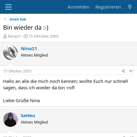
Anmelden
Registrieren
Small Talk
Bin wieder da :-)
E
E
Nina21
15 Oktober 2003
r
r
s
s
Nina21
t
t
Aktives Mitglied
e
e
l
l
l
l
15 Oktober 2003
#1
e
t
r
a
Hallo an alle die mich noch kennen; wollte Euch nur schnell
m
sagen, dass ich wieder da bin :rofl
Liebe Grüße Nina
SaHeu
Aktives Mitglied