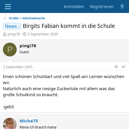
Anmelden
Registrieren
Grüße + Glückwünsche
Birgits Fabian kommt in die Schule
News -
E
E
pingi78
3 September 2005
r
r
s
s
pingi78
P
t
t
Guest
e
e
l
l
l
l
3 September 2005
#1
e
t
r
a
Einen schönen Schulstart und viel Spaß am Lernen wünschen
m
wir.
Natürlich auch eine riesige Zuckertüte mit allem was das
große Schulkind so braucht.
:geb5
Micha75
Mana ich brauch mana