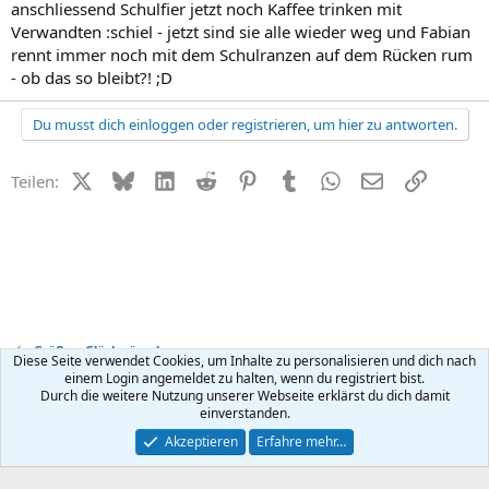
anschliessend Schulfier jetzt noch Kaffee trinken mit
Verwandten :schiel - jetzt sind sie alle wieder weg und Fabian
rennt immer noch mit dem Schulranzen auf dem Rücken rum
- ob das so bleibt?! ;D
Du musst dich einloggen oder registrieren, um hier zu antworten.
X (Twitter)
Bluesky
LinkedIn
Reddit
Pinterest
Tumblr
WhatsApp
E-Mail
Link
Teilen:
Grüße + Glückwünsche
Diese Seite verwendet Cookies, um Inhalte zu personalisieren und dich nach
einem Login angemeldet zu halten, wenn du registriert bist.
Durch die weitere Nutzung unserer Webseite erklärst du dich damit
Kontakt
Nutzungsbedingungen
Datenschutz
Hilfe
R
einverstanden.
S
S
®
Community platform by XenForo
© 2010-2026 XenForo Ltd.
Akzeptieren
Erfahre mehr…