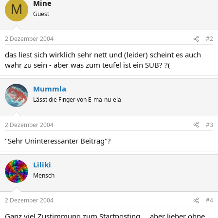
Mine
M
Guest
2 Dezember 2004
#2
das liest sich wirklich sehr nett und (leider) scheint es auch
wahr zu sein - aber was zum teufel ist ein SUB? ?(
Mummla
Lässt die Finger von E-ma-nu-ela
2 Dezember 2004
#3
"Sehr Uninteressanter Beitrag"?
Liliki
Mensch
2 Dezember 2004
#4
Ganz viel Zustimmung zum Startposting ... aber lieber ohne