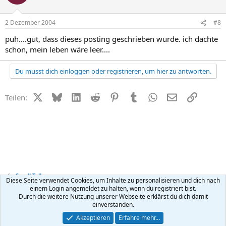
2 Dezember 2004
#8
puh....gut, dass dieses posting geschrieben wurde. ich dachte
schon, mein leben wäre leer....
Du musst dich einloggen oder registrieren, um hier zu antworten.
X (Twitter)
Bluesky
LinkedIn
Reddit
Pinterest
Tumblr
WhatsApp
E-Mail
Link
Teilen:
Small Talk
Diese Seite verwendet Cookies, um Inhalte zu personalisieren und dich nach
einem Login angemeldet zu halten, wenn du registriert bist.
Durch die weitere Nutzung unserer Webseite erklärst du dich damit
Kontakt
Nutzungsbedingungen
Datenschutz
Hilfe
R
einverstanden.
S
S
®
Community platform by XenForo
© 2010-2026 XenForo Ltd.
Akzeptieren
Erfahre mehr…