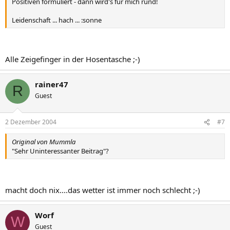
Positiven formuliert - dann wird's für mich rund!
Leidenschaft ... hach ... :sonne
Alle Zeigefinger in der Hosentasche ;-)
rainer47
R
Guest
2 Dezember 2004
#7
Original von Mummla
"Sehr Uninteressanter Beitrag"?
macht doch nix....das wetter ist immer noch schlecht ;-)
Worf
W
Guest