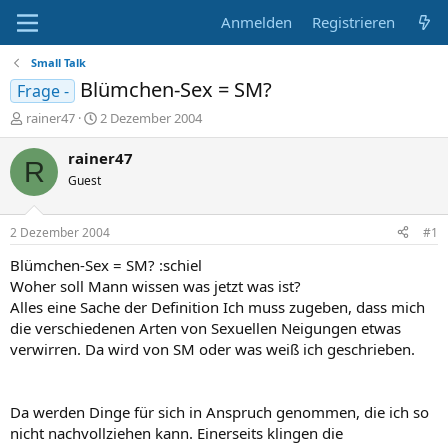
Anmelden
Registrieren
Small Talk
Blümchen-Sex = SM?
Frage -
E
E
rainer47
2 Dezember 2004
r
r
s
s
rainer47
R
t
t
Guest
e
e
l
l
l
l
2 Dezember 2004
#1
e
t
r
a
Blümchen-Sex = SM? :schiel
m
Woher soll Mann wissen was jetzt was ist?
Alles eine Sache der Definition Ich muss zugeben, dass mich
die verschiedenen Arten von Sexuellen Neigungen etwas
verwirren. Da wird von SM oder was weiß ich geschrieben.
Da werden Dinge für sich in Anspruch genommen, die ich so
nicht nachvollziehen kann. Einerseits klingen die