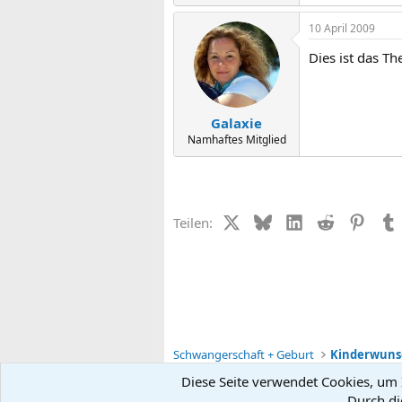
10 April 2009
Dies ist das T
Galaxie
Namhaftes Mitglied
X (Twitter)
Bluesky
LinkedIn
Reddit
Pinter
Teilen:
Schwangerschaft + Geburt
Kinderwunsc
Diese Seite verwendet Cookies, um I
Durch di