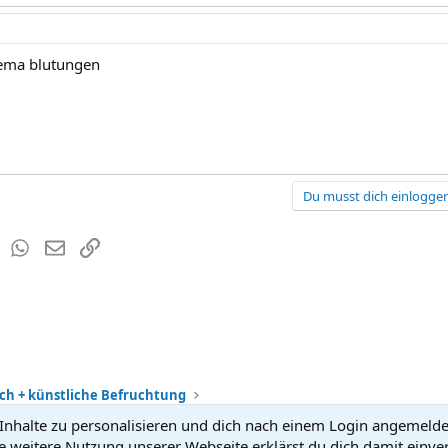
hema blutungen
Du musst dich einloggen
est
Tumblr
WhatsApp
E-Mail
Link
h + künstliche Befruchtung
nhalte zu personalisieren und dich nach einem Login angemeldet 
Kontakt
Nutzun
e weitere Nutzung unserer Webseite erklärst du dich damit einve