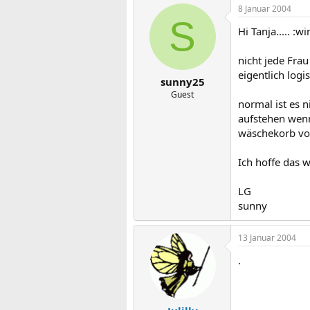
8 Januar 2004
S
Hi Tanja..... :w
nicht jede Frau
eigentlich logi
sunny25
Guest
normal ist es n
aufstehen wenn
wäschekorb voll
Ich hoffe das w
LG
sunny
13 Januar 2004
.