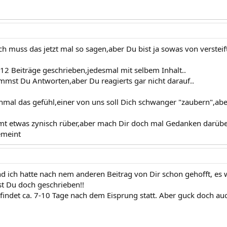
ch muss das jetzt mal so sagen,aber Du bist ja sowas von versteift
 12 Beiträge geschrieben,jedesmal mit selbem Inhalt..
mst Du Antworten,aber Du reagierts gar nicht darauf..
mal das gefühl,einer von uns soll Dich schwanger "zaubern",aber
t etwas zynisch rüber,aber mach Dir doch mal Gedanken darübe
emeint
d ich hatte nach nem anderen Beitrag von Dir schon gehofft, es 
t Du doch geschrieben!!
 findet ca. 7-10 Tage nach dem Eisprung statt. Aber guck doch au