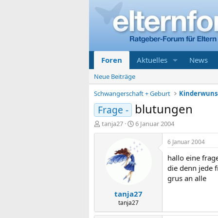
Foren
Aktuelles
News
Neue Beiträge
Schwangerschaft + Geburt
Kinderwunsc
blutungen
Frage -
E
E
tanja27
6 Januar 2004
r
r
s
s
6 Januar 2004
t
t
hallo eine fra
e
e
l
l
die denn jede 
l
l
grus an alle
e
t
tanja27
r
a
m
tanja27