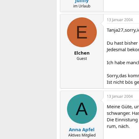
Julilly
im Urlaub
13 Januar 2004
E
Tanja27,sorry,i
Du hast bisher
Jedesmal bekom
Elchen
Guest
Ich habe manch
Sorry,das komm
Ist nicht bös g
13 Januar 2004
A
Meine Güte, un
schwanger. Has
Die Einnistung
rum, näch.
Anna Apfel
Aktives Mitglied