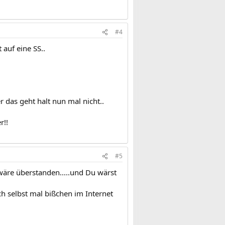
#4
 auf eine SS..
 das geht halt nun mal nicht..
r!!
#5
wäre überstanden.....und Du wärst
ch selbst mal bißchen im Internet