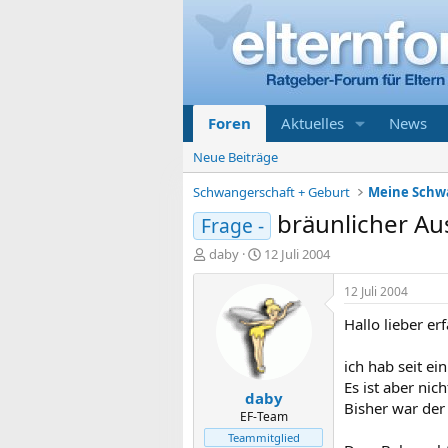
Foren
Aktuelles
News
Neue Beiträge
Schwangerschaft + Geburt
bräunlicher Au
Frage -
E
E
daby
12 Juli 2004
r
r
s
s
12 Juli 2004
t
t
Hallo lieber er
e
e
l
l
l
l
ich hab seit ei
e
t
Es ist aber nic
daby
r
a
Bisher war der
m
EF-Team
Teammitglied