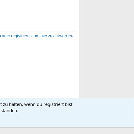
 oder registrieren, um hier zu antworten.
zu halten, wenn du registriert bist.
gsbedingungen
Datenschutz
Hilfe
R
rstanden.
S
S