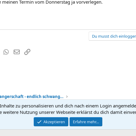
e meinen Termin vom Donnerstag ja vorverlegen.
Du musst dich einloggen
est
Tumblr
WhatsApp
E-Mail
Link
Meine Schwangerschaft - endlich schwanger
nhalte zu personalisieren und dich nach einem Login angemeldet 
Kontakt
Nutzun
e weitere Nutzung unserer Webseite erklärst du dich damit einve
®
Community platform by XenForo
Akzeptieren
Erfahre mehr…
© 2010-2026 XenForo Ltd.