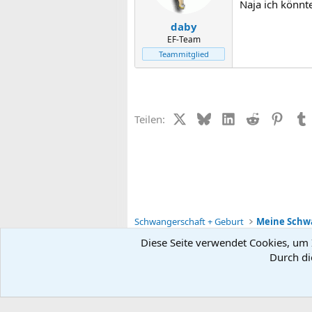
Naja ich könnt
daby
EF-Team
Teammitglied
X (Twitter)
Bluesky
LinkedIn
Reddit
Pinter
Teilen:
Schwangerschaft + Geburt
Diese Seite verwendet Cookies, um I
Durch di