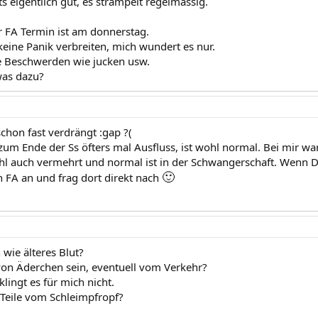
 eigentlich gut, es strampelt regelmässig.
 FA Termin ist am donnerstag.
 keine Panik verbreiten, mich wundert es nur.
e Beschwerden wie jucken usw.
as dazu?
chon fast verdrängt :gap ?(
zum Ende der Ss öfters mal Ausfluss, ist wohl normal. Bei mir war
l auch vermehrt und normal ist in der Schwangerschaft. Wenn D
🙂
FA an und frag dort direkt nach
h wie älteres Blut?
von Äderchen sein, eventuell vom Verkehr?
lingt es für mich nicht.
 Teile vom Schleimpfropf?