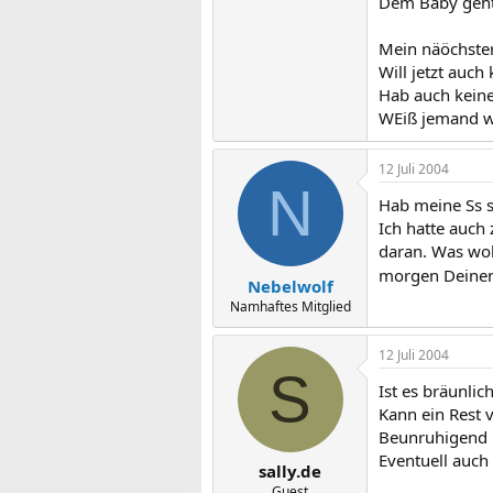
Dem Baby gehts
Mein näöchster
Will jetzt auch
Hab auch kein
WEiß jemand w
12 Juli 2004
N
Hab meine Ss s
Ich hatte auch 
daran. Was woh
morgen Deinen 
Nebelwolf
Namhaftes Mitglied
12 Juli 2004
S
Ist es bräunlic
Kann ein Rest 
Beunruhigend k
Eventuell auch
sally.de
Guest