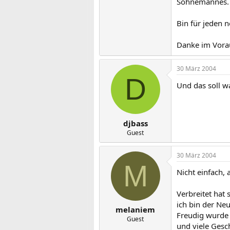
Sohnemannes. A
Bin für jeden n
Danke im Voraus
30 März 2004
D
Und das soll wa
djbass
Guest
30 März 2004
M
Nicht einfach, 
Verbreitet hat 
ich bin der Ne
melaniem
Freudig wurde
Guest
und viele Ges