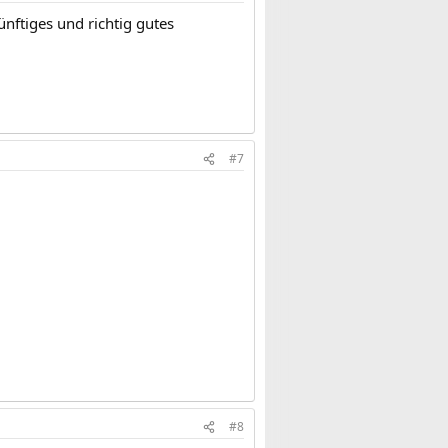
ünftiges und richtig gutes
#7
#8