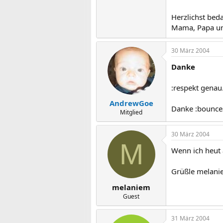
Herzlichst bed
Mama, Papa un
30 März 2004
Danke
:respekt genau.
AndrewGoe
Danke :bounce
Mitglied
30 März 2004
M
Wenn ich heut a
Grüßle melani
melaniem
Guest
31 März 2004