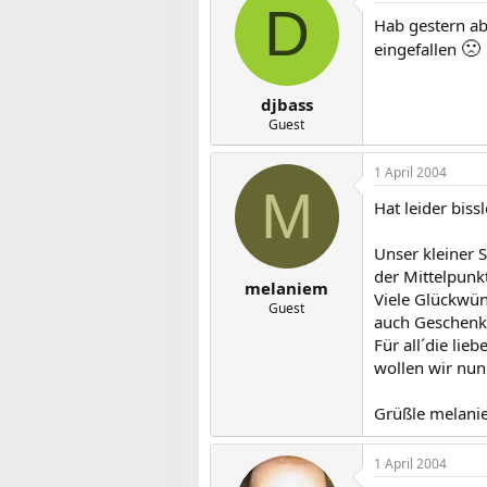
D
Hab gestern abe
🙁
eingefallen
djbass
Guest
1 April 2004
M
Hat leider biss
Unser kleiner 
der Mittelpunkt
melaniem
Viele Glückwü
Guest
auch Geschenk
Für all´die li
wollen wir nun
Grüßle melani
1 April 2004