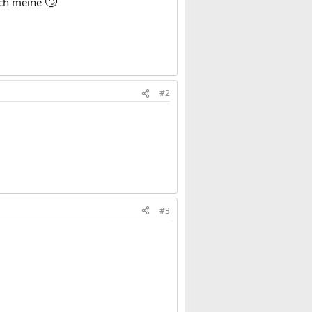
🙄
ich meine
#2
#3