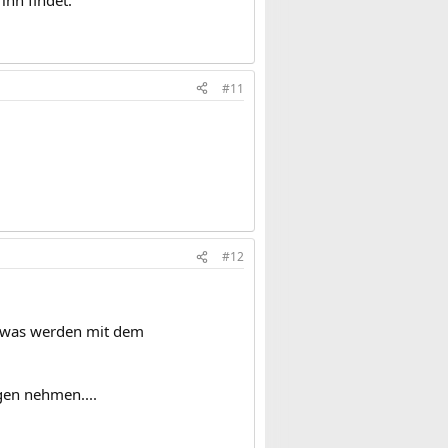
#11
#12
a was werden mit dem
gen nehmen....