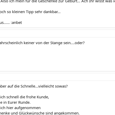
lso ich mein für die Geschenke zur Geburt... Ach Ihr wisst was 
och so kleinen Tipp sehr dankbar...
...... :anbet
hrscheinlich keiner von der Stange sein....oder?
aber auf die Schnelle...vielleicht sowas?
sich schnell die frohe Kunde,
ue in Eurer Runde.
 ich hier aufgenommen
chenke und Glückwünsche sind angekommen.