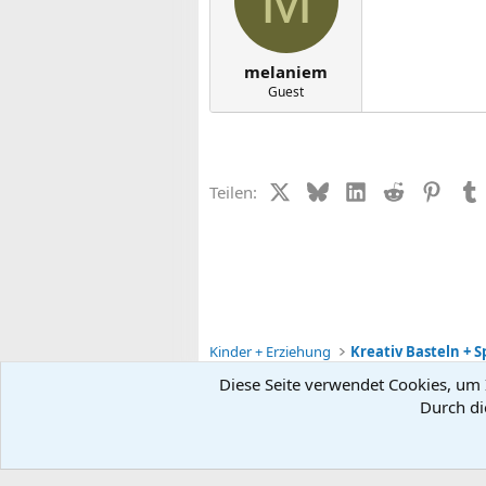
M
melaniem
Guest
X (Twitter)
Bluesky
LinkedIn
Reddit
Pinter
Teilen:
Kinder + Erziehung
Kreativ Basteln + 
Diese Seite verwendet Cookies, um I
Durch di