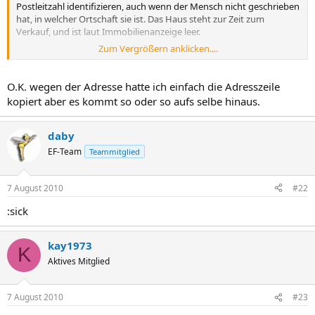
Postleitzahl identifizieren, auch wenn der Mensch nicht geschrieben
hat, in welcher Ortschaft sie ist. Das Haus steht zur Zeit zum
Verkauf, und ist laut Immobilienanzeige leer.
Zum Vergrößern anklicken....
Die Telefonnummern scheinen Online-Nummern zu sein.
Eine Limited unter dieser Registrierung gibt es nicht.
O.K. wegen der Adresse hatte ich einfach die Adresszeile
kopiert aber es kommt so oder so aufs selbe hinaus.
Wer noch zweifelt: Da ist ein Möchtegern-Betrüger am Werk.
daby
EF-Team
Teammitglied
7 August 2010
#22
:sick
kay1973
K
Aktives Mitglied
7 August 2010
#23