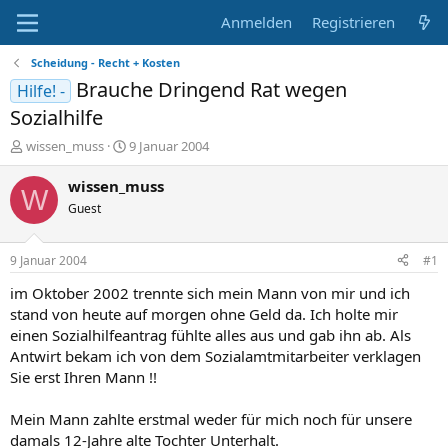
Anmelden
Registrieren
Scheidung - Recht + Kosten
Brauche Dringend Rat wegen
Hilfe! -
Sozialhilfe
E
E
wissen_muss
9 Januar 2004
r
r
s
s
wissen_muss
W
t
t
Guest
e
e
l
l
l
l
9 Januar 2004
#1
e
t
r
a
im Oktober 2002 trennte sich mein Mann von mir und ich
m
stand von heute auf morgen ohne Geld da. Ich holte mir
einen Sozialhilfeantrag fühlte alles aus und gab ihn ab. Als
Antwirt bekam ich von dem Sozialamtmitarbeiter verklagen
Sie erst Ihren Mann !!
Mein Mann zahlte erstmal weder für mich noch für unsere
damals 12-Jahre alte Tochter Unterhalt.