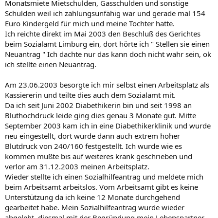
Monatsmiete Mietschulden, Gasschulden und sonstige
Schulden weil ich zahlungsunfähig war und gerade mal 154
Euro Kindergeld für mich und meine Tochter hatte.
Ich reichte direkt im Mai 2003 den Beschluß des Gerichtes
beim Sozialamt Limburg ein, dort hörte ich " Stellen sie einen
Neuantrag " Ich dachte nur das kann doch nicht wahr sein, ok
ich stellte einen Neuantrag.
Am 23.06.2003 besorgte ich mir selbst einen Arbeitsplatz als
Kassiererin und teilte dies auch dem Sozialamt mit.
Da ich seit Juni 2002 Diabethikerin bin und seit 1998 an
Bluthochdruck leide ging dies genau 3 Monate gut. Mitte
September 2003 kam ich in eine Diabethikerklinik und wurde
neu eingestellt, dort wurde dann auch extrem hoher
Blutdruck von 240/160 festgestellt. Ich wurde wie es
kommen mußte bis auf weiteres krank geschrieben und
verlor am 31.12.2003 meinen Arbeitsplatz.
Wieder stellte ich einen Sozialhilfeantrag und meldete mich
beim Arbeitsamt arbeitslos. Vom Arbeitsamt gibt es keine
Unterstützung da ich keine 12 Monate durchgehend
gearbeitet habe. Mein Sozialhilfeantrag wurde wieder
abgeleht, diesmal mit der Begründung mein Lebenspartner