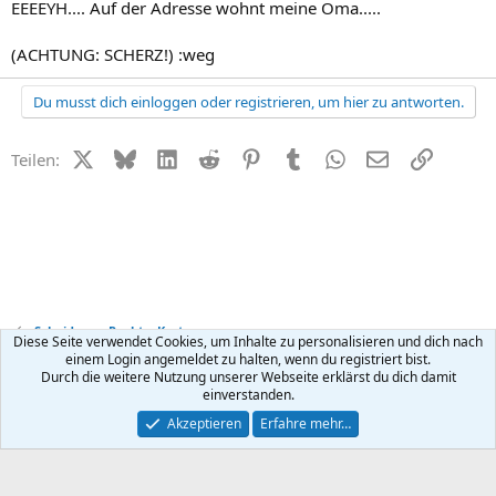
EEEEYH.... Auf der Adresse wohnt meine Oma.....
(ACHTUNG: SCHERZ!) :weg
Du musst dich einloggen oder registrieren, um hier zu antworten.
X (Twitter)
Bluesky
LinkedIn
Reddit
Pinterest
Tumblr
WhatsApp
E-Mail
Link
Teilen:
Scheidung - Recht + Kosten
Diese Seite verwendet Cookies, um Inhalte zu personalisieren und dich nach
einem Login angemeldet zu halten, wenn du registriert bist.
Durch die weitere Nutzung unserer Webseite erklärst du dich damit
Kontakt
Nutzungsbedingungen
Datenschutz
Hilfe
R
einverstanden.
S
S
®
Community platform by XenForo
© 2010-2026 XenForo Ltd.
Akzeptieren
Erfahre mehr…