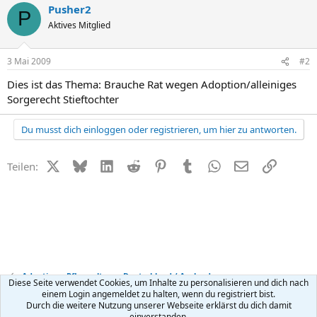
Pusher2
P
Aktives Mitglied
3 Mai 2009
#2
Dies ist das Thema: Brauche Rat wegen Adoption/alleiniges
Sorgerecht Stieftochter
Du musst dich einloggen oder registrieren, um hier zu antworten.
X (Twitter)
Bluesky
LinkedIn
Reddit
Pinterest
Tumblr
WhatsApp
E-Mail
Link
Teilen:
Adoption + Pflegeeltern - Deutschland / Ausland
Diese Seite verwendet Cookies, um Inhalte zu personalisieren und dich nach
einem Login angemeldet zu halten, wenn du registriert bist.
Durch die weitere Nutzung unserer Webseite erklärst du dich damit
Kontakt
Nutzungsbedingungen
Datenschutz
Hilfe
R
einverstanden.
S