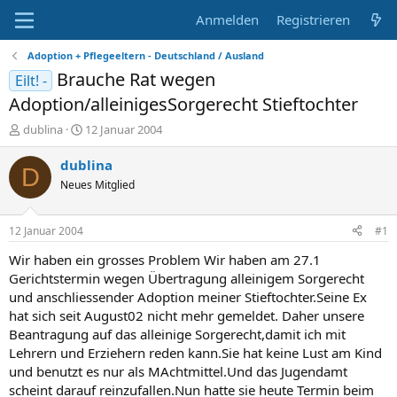
Anmelden
Registrieren
Adoption + Pflegeeltern - Deutschland / Ausland
Brauche Rat wegen
Eilt! -
Adoption/alleinigesSorgerecht Stieftochter
E
E
dublina
12 Januar 2004
r
r
s
s
dublina
D
t
t
Neues Mitglied
e
e
l
l
l
l
12 Januar 2004
#1
e
t
r
a
Wir haben ein grosses Problem Wir haben am 27.1
m
Gerichtstermin wegen Übertragung alleinigem Sorgerecht
und anschliessender Adoption meiner Stieftochter.Seine Ex
hat sich seit August02 nicht mehr gemeldet. Daher unsere
Beantragung auf das alleinige Sorgerecht,damit ich mit
Lehrern und Erziehern reden kann.Sie hat keine Lust am Kind
und benutzt es nur als MAchtmittel.Und das Jugendamt
scheint darauf reinzufallen.Nun hatte sie heute Termin beim