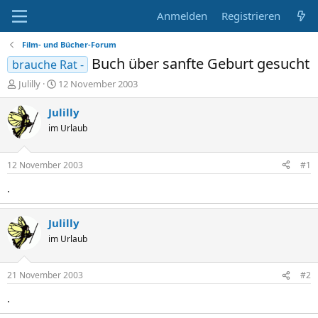
Anmelden
Registrieren
Film- und Bücher-Forum
Buch über sanfte Geburt gesucht
brauche Rat -
E
E
Julilly
12 November 2003
r
r
s
s
Julilly
t
t
im Urlaub
e
e
l
l
l
l
12 November 2003
#1
e
t
r
a
.
m
Julilly
im Urlaub
21 November 2003
#2
.