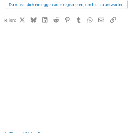
Du musst dich einloggen oder registrieren, um hier zu antworten.
X (Twitter)
Bluesky
LinkedIn
Reddit
Pinterest
Tumblr
WhatsApp
E-Mail
Link
Teilen: