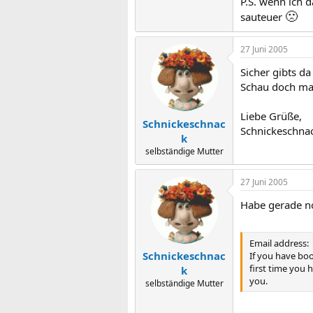
P.S. wenn ich d
🙁
sauteuer
27 Juni 2005
Sicher gibts d
Schau doch mal
Liebe Grüße,
Schnickeschnac
Schnickeschna
k
selbständige Mutter
27 Juni 2005
Habe gerade no
Email address:
Schnickeschnac
If you have boo
first time you 
k
you.
selbständige Mutter