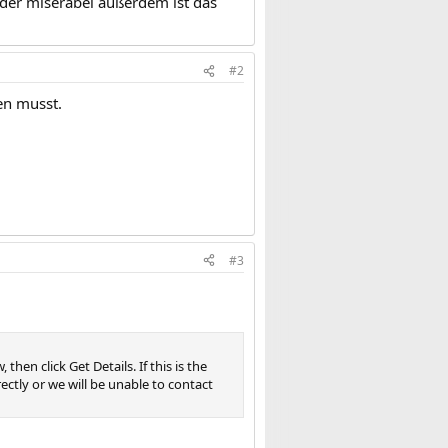
eider miserabel außerdem ist das
#2
en musst.
#3
en click Get Details. If this is the
rectly or we will be unable to contact