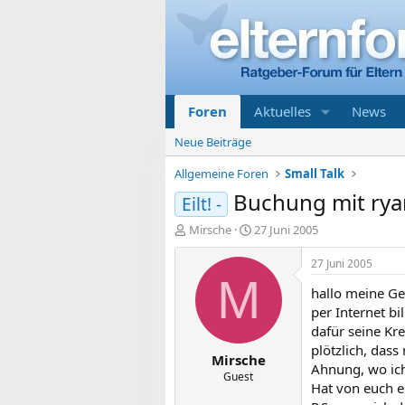
Foren
Aktuelles
News
Neue Beiträge
Allgemeine Foren
Small Talk
Buchung mit rya
Eilt! -
E
E
Mirsche
27 Juni 2005
r
r
s
s
27 Juni 2005
t
t
M
hallo meine Ge
e
e
l
l
per Internet bi
l
l
dafür seine Kr
e
t
plötzlich, das
Mirsche
r
a
Ahnung, wo ich
m
Guest
Hat von euch e