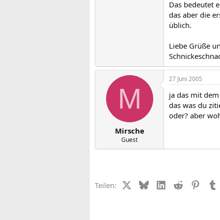
Das bedeutet e
das aber die er
üblich.
Liebe Grüße und
Schnickeschna
27 Juni 2005
M
ja das mit dem
das was du zit
oder? aber woh
Mirsche
Guest
X (Twitter)
Bluesky
LinkedIn
Reddit
Pinter
Teilen: