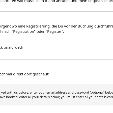
a anrufen will muss ich in irland anrufen und mein englisch ist l
a irgendwo eine Registrierung, die Du vor der Buchung durchführ
 nach "Registration" oder "Register".
ck :maldrueck
chmal direkt dort geschaut:
ked with us before, enter your email address and password (optional) below, th
have booked, enter all your details below, you must enter all your details cor