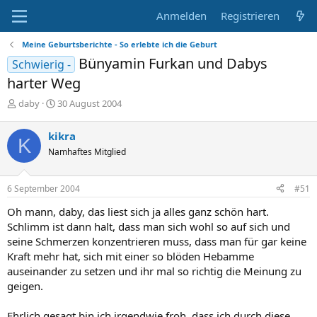
Anmelden
Registrieren
Meine Geburtsberichte - So erlebte ich die Geburt
Bünyamin Furkan und Dabys
Schwierig -
harter Weg
E
E
daby
30 August 2004
r
r
s
s
kikra
K
t
t
Namhaftes Mitglied
e
e
l
l
l
l
6 September 2004
#51
e
t
r
a
Oh mann, daby, das liest sich ja alles ganz schön hart.
m
Schlimm ist dann halt, dass man sich wohl so auf sich und
seine Schmerzen konzentrieren muss, dass man für gar keine
Kraft mehr hat, sich mit einer so blöden Hebamme
auseinander zu setzen und ihr mal so richtig die Meinung zu
geigen.
Ehrlich gesagt bin ich irgendwie froh, dass ich durch diese