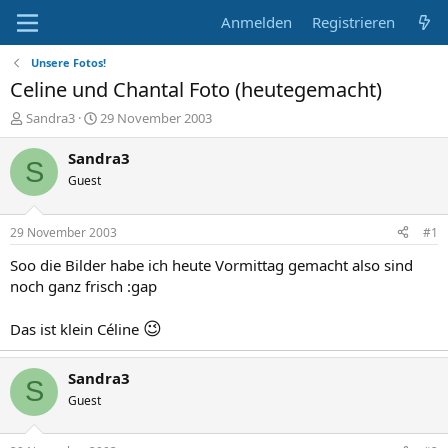
Anmelden
Registrieren
Unsere Fotos!
Celine und Chantal Foto (heutegemacht)
E
E
Sandra3
29 November 2003
r
r
s
s
Sandra3
S
t
t
Guest
e
e
l
l
l
l
29 November 2003
#1
e
t
r
a
Soo die Bilder habe ich heute Vormittag gemacht also sind
m
noch ganz frisch :gap
😉
Das ist klein Céline
Sandra3
S
Guest