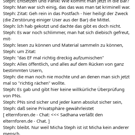
Steph: Entsetzen und Panik! Wie kommt man jetzt in die Bar?
Steph: Man war sich einig, das das was man tat kriminell war.
Steph: Zitat: Geh rein in das Postfach - hier heiligt der Zweck
(die Zerstörung einiger User aus der Bar) die Mittel.
Steph: Ich hab gekotzt und dachte das gibt es doch nicht.
Steph: Es war noch schlimmer, man hat sich diebisch gefreut,
mit-
Steph: lesen zu können und Material sammeln zu können,
Steph: um Zitat:
Steph: "das EF mal richtig dreckig aufzumischen"
Steph: Alles öffentlich, und alles auf dem Rücken von ganz
bestimmten Usern,
Steph: die man noch nie mochte und an denen man sich jetzt
mal so "richtig rächen" wollte.
Steph: Es gab und gibt hier keine willkürliche Überprüfung
von PNs.
Steph: PNs sind sicher und jeder kann absolut sicher sein,
Steph: daß seine Privatsphäre gewährleistet
[ elternforen.de - Chat: <<< Sadhana verläßt den
elternforen.de - Chat. ]
Steph: bleibt. Nur weil Micha Steph ist ist Micha kein anderer
mensch.