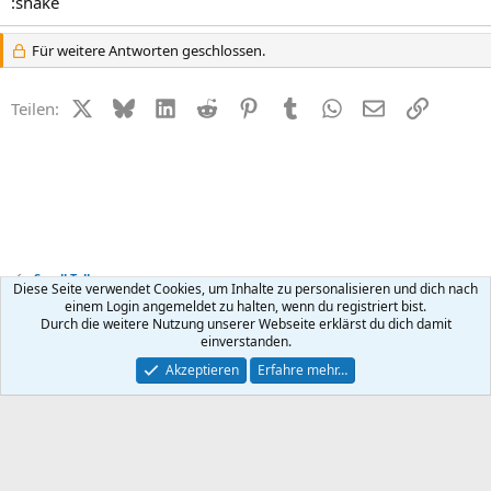
:shake
Für weitere Antworten geschlossen.
X (Twitter)
Bluesky
LinkedIn
Reddit
Pinterest
Tumblr
WhatsApp
E-Mail
Link
Teilen:
Small Talk
Diese Seite verwendet Cookies, um Inhalte zu personalisieren und dich nach
einem Login angemeldet zu halten, wenn du registriert bist.
Durch die weitere Nutzung unserer Webseite erklärst du dich damit
Kontakt
Nutzungsbedingungen
Datenschutz
Hilfe
R
einverstanden.
S
S
®
Community platform by XenForo
© 2010-2026 XenForo Ltd.
Akzeptieren
Erfahre mehr…