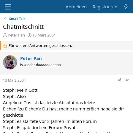
Anmelden
Registrieren
Small Talk
Chatmitschnitt
E
E
Peter Pan
13 März 2004
r
r
s
Für weitere Antworten geschlossen.
s
t
t
e
e
Peter Pan
l
l
is wieder daaaaaaaaaaa
l
l
e
t
r
a
13 März 2004
#1
m
Steph: Mein Gott
Steph: Also
Angelina: Das ist das letzte:Absolut das letzte
Elchen (zu Elchen): Du hast meine nummer!!ich habe sie dir
geschict!!!
Steph: es startete vor 2 Jahren im alten Forum
Steph: Es gab dort ein Forum Privat