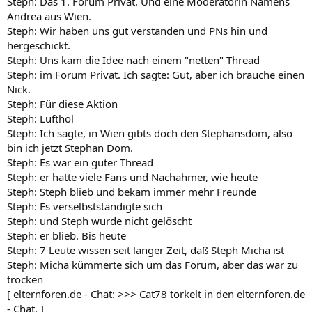
Steph: Das 1. Forum Privat. Und eine Moderatorin Namens
Andrea aus Wien.
Steph: Wir haben uns gut verstanden und PNs hin und
hergeschickt.
Steph: Uns kam die Idee nach einem "netten" Thread
Steph: im Forum Privat. Ich sagte: Gut, aber ich brauche einen
Nick.
Steph: Für diese Aktion
Steph: Lufthol
Steph: Ich sagte, in Wien gibts doch den Stephansdom, also
bin ich jetzt Stephan Dom.
Steph: Es war ein guter Thread
Steph: er hatte viele Fans und Nachahmer, wie heute
Steph: Steph blieb und bekam immer mehr Freunde
Steph: Es verselbstständigte sich
Steph: und Steph wurde nicht gelöscht
Steph: er blieb. Bis heute
Steph: 7 Leute wissen seit langer Zeit, daß Steph Micha ist
Steph: Micha kümmerte sich um das Forum, aber das war zu
trocken
[ elternforen.de - Chat: >>> Cat78 torkelt in den elternforen.de
- Chat. ]