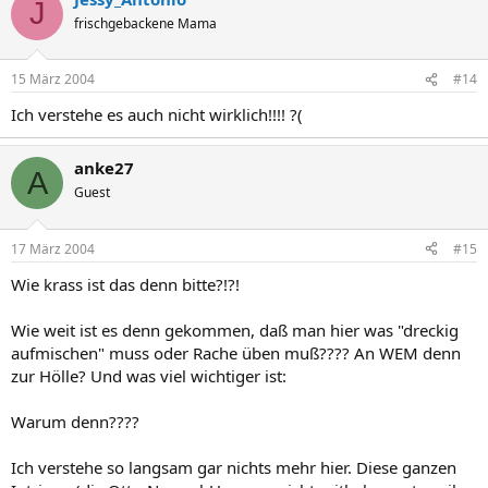
J
frischgebackene Mama
15 März 2004
#14
Ich verstehe es auch nicht wirklich!!!! ?(
anke27
A
Guest
17 März 2004
#15
Wie krass ist das denn bitte?!?!
Wie weit ist es denn gekommen, daß man hier was "dreckig
aufmischen" muss oder Rache üben muß???? An WEM denn
zur Hölle? Und was viel wichtiger ist:
Warum denn????
Ich verstehe so langsam gar nichts mehr hier. Diese ganzen