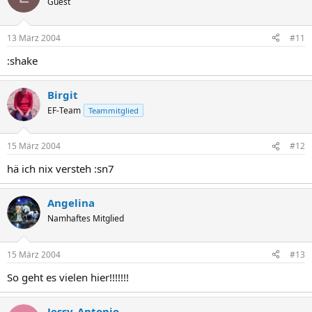
Guest
13 März 2004
#11
:shake
Birgit
EF-Team
Teammitglied
15 März 2004
#12
hä ich nix versteh :sn7
Angelina
Namhaftes Mitglied
15 März 2004
#13
So geht es vielen hier!!!!!!!
Jessy_Antonio