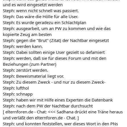
und es wird eingesetzt werden
Steph: wenn nicht schnell was passiert.
Steph: Das wäre die Hölle für alle User.
Steph: Es wurde geradezu ein Schlachtplan
Steph: ausgearbeit, um an PW zu kommen und wie das
kopierte Zeug am besten
Steph: gegen die "Brut" (Zitat) der Nachtbar eingesetzt
Steph: werden kann.
Steph: Dabei sollten einige User gezielt so defamiert
Steph: werden, daß sie für dieses Forum und mit den
Beziehungen (zum Partner)
Steph: zerstört werden.
Steph: Beweismaterial liegt vor.
Steph: Zu diesem Zweck - und nur zu diesem Zweck-
Steph: lufthol
Steph: schnapp
Steph: haben wir mit Hilfe eines Experten die Datenbank
Steph: nach dem PW der Nachtbar durchsucht
[ elternforen.de - Chat: <<< Sadhana drückt eine Träne heraus
und verläßt den elternforen.de - Chat. ]
Steph: und konnten feststellen, wer dieses Wort in den PNs