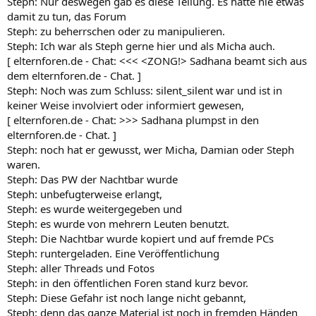
Steph: Nur deswegen gab es diese Teilung. Es hatte nie etwas
damit zu tun, das Forum
Steph: zu beherrschen oder zu manipulieren.
Steph: Ich war als Steph gerne hier und als Micha auch.
[ elternforen.de - Chat: <<< <ZONG!> Sadhana beamt sich aus
dem elternforen.de - Chat. ]
Steph: Noch was zum Schluss: silent_silent war und ist in
keiner Weise involviert oder informiert gewesen,
[ elternforen.de - Chat: >>> Sadhana plumpst in den
elternforen.de - Chat. ]
Steph: noch hat er gewusst, wer Micha, Damian oder Steph
waren.
Steph: Das PW der Nachtbar wurde
Steph: unbefugterweise erlangt,
Steph: es wurde weitergegeben und
Steph: es wurde von mehrern Leuten benutzt.
Steph: Die Nachtbar wurde kopiert und auf fremde PCs
Steph: runtergeladen. Eine Veröffentlichung
Steph: aller Threads und Fotos
Steph: in den öffentlichen Foren stand kurz bevor.
Steph: Diese Gefahr ist noch lange nicht gebannt,
Steph: denn das ganze Material ist noch in fremden Händen