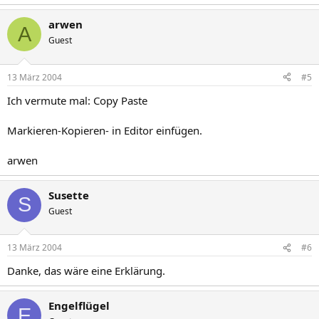
arwen
A
Guest
13 März 2004
#5
Ich vermute mal: Copy Paste
Markieren-Kopieren- in Editor einfügen.
arwen
Susette
S
Guest
13 März 2004
#6
Danke, das wäre eine Erklärung.
Engelflügel
E