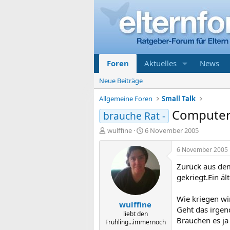
Foren
Aktuelles
News
Neue Beiträge
Allgemeine Foren
Small Talk
Computerk
brauche Rat -
E
E
wulffine
6 November 2005
r
r
s
s
6 November 2005
t
t
Zurück aus de
e
e
l
l
gekriegt.Ein ä
l
l
e
t
Wie kriegen wi
wulffine
r
a
Geht das irge
m
liebt den
Brauchen es ja
Frühling...immernoch