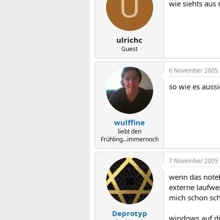
U
wie siehts aus
ulrichc
Guest
6 November 2005
so wie es aussi
wulffine
liebt den
Frühling...immernoch
7 November 2005
wenn das noteb
externe laufwe
mich schon sch
Deprotyp
windows auf di