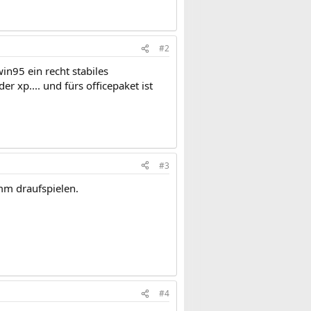
#2
in95 ein recht stabiles
 xp.... und fürs officepaket ist
#3
amm draufspielen.
#4