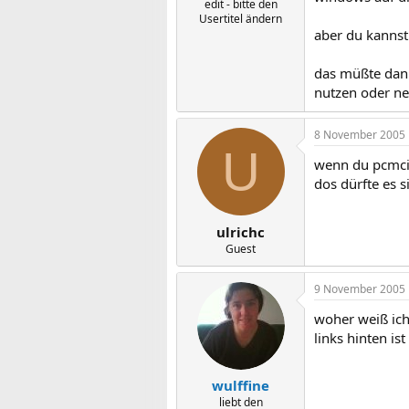
edit - bitte den
Usertitel ändern
aber du kannst
das müßte dann
nutzen oder ne
8 November 2005
U
wenn du pcmcia
dos dürfte es s
ulrichc
Guest
9 November 2005
woher weiß ich,
links hinten is
wulffine
liebt den