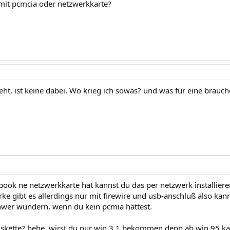
 mit pcmcia oder netzwerkkarte?
eht, ist keine dabei. Wo krieg ich sowas? und was für eine brauch
ook ne netzwerkkarte hat kannst du das per netzwerk installiere
rke gibt es allerdings nur mit firewire und usb-anschluß also ka
wer wundern, wenn du kein pcmia hättest.
skette? hehe, wirst du nur win 3.1 bekommen denn ab win 95 ka