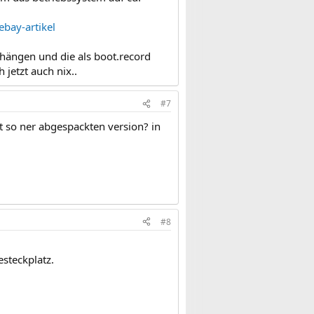
ebay-artikel
hängen und die als boot.record
jetzt auch nix..
#7
t so ner abgespackten version? in
#8
esteckplatz.