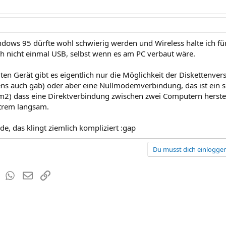
dows 95 dürfte wohl schwierig werden und Wireless halte ich f
ch nicht einmal USB, selbst wenn es am PC verbaut wäre.
ten Gerät gibt es eigentlich nur die Möglichkeit der Diskettenve
ns auch gab) oder aber eine Nullmodemverbindung, das ist ein se
) dass eine Direktverbindung zwischen zwei Computern herstelle
trem langsam.
e, das klingt ziemlich kompliziert :gap
Du musst dich einloggen
est
Tumblr
WhatsApp
E-Mail
Link