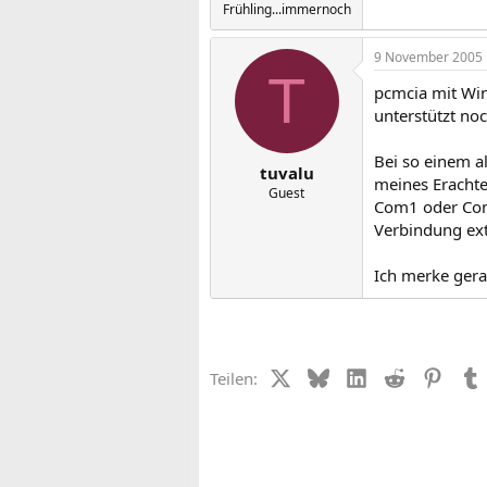
Frühling...immernoch
9 November 2005
T
pcmcia mit Win
unterstützt no
Bei so einem al
tuvalu
meines Erachte
Guest
Com1 oder Com2
Verbindung ex
Ich merke gerad
X (Twitter)
Bluesky
LinkedIn
Reddit
Pinter
Teilen: