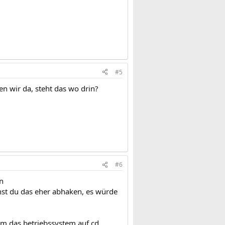
#5
en wir da, steht das wo drin?
#6
n
nnst du das eher abhaken, es würde
m das betriebssystem auf cd.