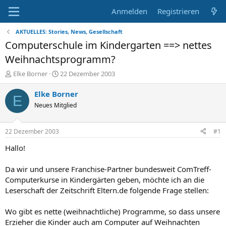
Anmelden
Registrieren
AKTUELLES: Stories, News, Gesellschaft
Computerschule im Kindergarten ==> nettes
Weihnachtsprogramm?
E
E
Elke Borner
22 Dezember 2003
r
r
s
s
Elke Borner
E
t
t
Neues Mitglied
e
e
l
l
l
l
22 Dezember 2003
#1
e
t
r
a
Hallo!
m
Da wir und unsere Franchise-Partner bundesweit ComTreff-
Computerkurse in Kindergärten geben, möchte ich an die
Leserschaft der Zeitschrift Eltern.de folgende Frage stellen:
Wo gibt es nette (weihnachtliche) Programme, so dass unsere
Erzieher die Kinder auch am Computer auf Weihnachten