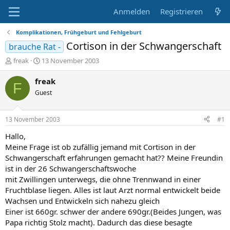
Anmelden
Registrieren
Komplikationen, Frühgeburt und Fehlgeburt
Cortison in der Schwangerschaft
brauche Rat -
E
E
freak
13 November 2003
r
r
s
s
freak
F
t
t
Guest
e
e
l
l
l
l
13 November 2003
#1
e
t
r
a
Hallo,
m
Meine Frage ist ob zufällig jemand mit Cortison in der
Schwangerschaft erfahrungen gemacht hat?? Meine Freundin
ist in der 26 Schwangerschaftswoche
mit Zwillingen unterwegs, die ohne Trennwand in einer
Fruchtblase liegen. Alles ist laut Arzt normal entwickelt beide
Wachsen und Entwickeln sich nahezu gleich
Einer ist 660gr. schwer der andere 690gr.(Beides Jungen, was
Papa richtig Stolz macht). Dadurch das diese besagte