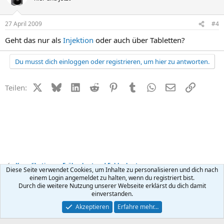
27 April 2009
#4
Geht das nur als
Injektion
oder auch über Tabletten?
Du musst dich einloggen oder registrieren, um hier zu antworten.
X (Twitter)
Bluesky
LinkedIn
Reddit
Pinterest
Tumblr
WhatsApp
E-Mail
Link
Teilen:
Komplikationen, Frühgeburt und Fehlgeburt
Diese Seite verwendet Cookies, um Inhalte zu personalisieren und dich nach
einem Login angemeldet zu halten, wenn du registriert bist.
Durch die weitere Nutzung unserer Webseite erklärst du dich damit
Kontakt
Nutzungsbedingungen
Datenschutz
Hilfe
R
einverstanden.
S
S
®
Community platform by XenForo
© 2010-2026 XenForo Ltd.
Akzeptieren
Erfahre mehr…