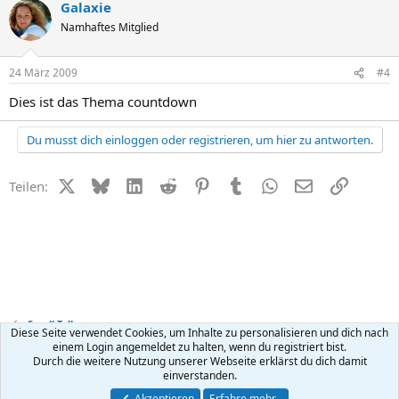
Galaxie
Namhaftes Mitglied
24 März 2009
#4
Dies ist das Thema countdown
Du musst dich einloggen oder registrieren, um hier zu antworten.
X (Twitter)
Bluesky
LinkedIn
Reddit
Pinterest
Tumblr
WhatsApp
E-Mail
Link
Teilen:
Small Talk
Diese Seite verwendet Cookies, um Inhalte zu personalisieren und dich nach
einem Login angemeldet zu halten, wenn du registriert bist.
Durch die weitere Nutzung unserer Webseite erklärst du dich damit
Kontakt
Nutzungsbedingungen
Datenschutz
Hilfe
R
einverstanden.
S
S
®
Community platform by XenForo
© 2010-2026 XenForo Ltd.
Akzeptieren
Erfahre mehr…