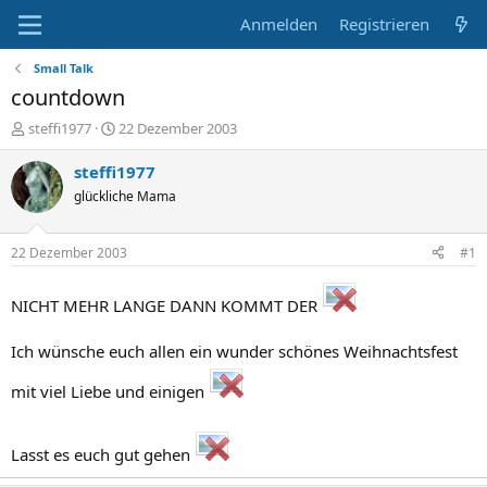
Anmelden
Registrieren
Small Talk
countdown
E
E
steffi1977
22 Dezember 2003
r
r
s
s
steffi1977
t
t
glückliche Mama
e
e
l
l
l
l
22 Dezember 2003
#1
e
t
r
a
m
NICHT MEHR LANGE DANN KOMMT DER
Ich wünsche euch allen ein wunder schönes Weihnachtsfest
mit viel Liebe und einigen
Lasst es euch gut gehen