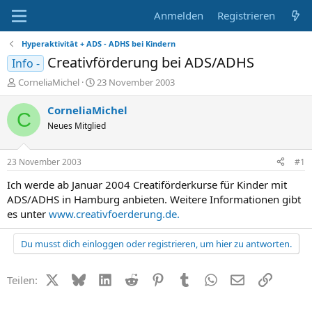
Anmelden
Registrieren
Hyperaktivität + ADS - ADHS bei Kindern
Creativförderung bei ADS/ADHS
Info -
E
E
CorneliaMichel
23 November 2003
r
r
s
s
CorneliaMichel
C
t
t
Neues Mitglied
e
e
l
l
l
l
23 November 2003
#1
e
t
r
a
Ich werde ab Januar 2004 Creatiförderkurse für Kinder mit
m
ADS/ADHS in Hamburg anbieten. Weitere Informationen gibt
es unter
www.creativfoerderung.de.
Du musst dich einloggen oder registrieren, um hier zu antworten.
X (Twitter)
Bluesky
LinkedIn
Reddit
Pinterest
Tumblr
WhatsApp
E-Mail
Link
Teilen: