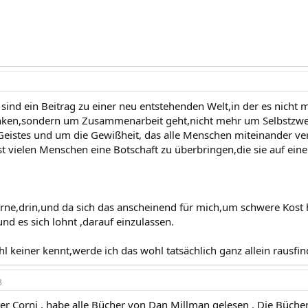
sind ein Beitrag zu einer neu entstehenden Welt,in der es nicht
ken,sondern um Zusammenarbeit geht,nicht mehr um Selbstzwei
eistes und um die Gewißheit, das alle Menschen miteinander ve
t vielen Menschen eine Botschaft zu überbringen,die sie auf eine
orne,drin,und da sich das anscheinend für mich,um schwere Kost h
nd es sich lohnt ,darauf einzulassen.
hl keiner kennt,werde ich das wohl tatsächlich ganz allein rausf
8
der Corni , habe alle Bücher von Dan Millman gelesen . Die Bücher