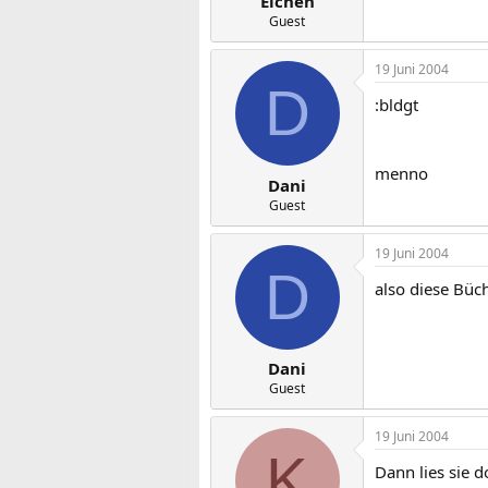
Elchen
Guest
19 Juni 2004
D
:bldgt
menno
Dani
Guest
19 Juni 2004
D
also diese Büc
Dani
Guest
19 Juni 2004
K
Dann lies sie 