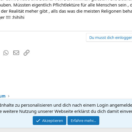
uben. Müssten eigentlich Pflichtlektüre für alle Menschen sein , 
der Realität meher gibt , alls das was die meisten Religonen behau
r !!!! :hihihi
Du musst dich einloggen
est
Tumblr
WhatsApp
E-Mail
Link
rum
nhalte zu personalisieren und dich nach einem Login angemeldet 
Kontakt
Nutzun
e weitere Nutzung unserer Webseite erklärst du dich damit einve
®
Community platform by XenForo
Akzeptieren
Erfahre mehr…
© 2010-2026 XenForo Ltd.