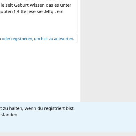
die seit Geburt Wissen das es unter
pten ! Bitte lese sie ,Mfg , ein
 oder registrieren, um hier zu antworten.
zu halten, wenn du registriert bist.
gsbedingungen
Datenschutz
Hilfe
R
rstanden.
S
S