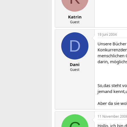
Katrin
Guest
19 Juni 2004
D
Unsere Bücher 
Konkurrenzden
menschlichen G
darin, möglichs
Dani
Guest
So,das steht v
jemand kennt,u
Aber da sie wo
11 November 200
Hollo, ich bin 