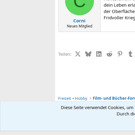
C
dein Leben erla
der Oberfläche 
Fridvoller Kriege
Corni
Neues Mitglied
X (Twitter)
Bluesky
LinkedIn
Reddit
Pinter
Teilen:
Freizeit + Hobby
Film- und Bücher-Fo
Diese Seite verwendet Cookies, um I
Durch di