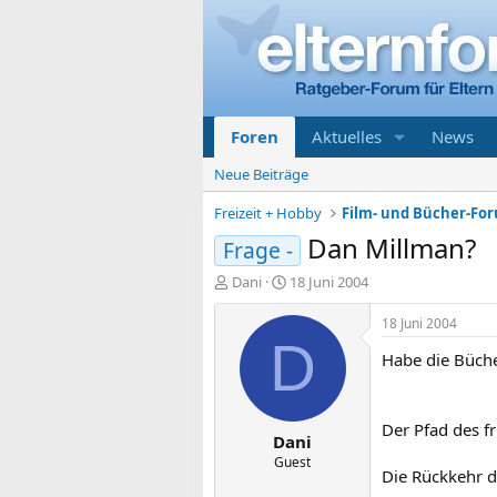
Foren
Aktuelles
News
Neue Beiträge
Freizeit + Hobby
Film- und Bücher-Fo
Dan Millman?
Frage -
E
E
Dani
18 Juni 2004
r
r
s
s
18 Juni 2004
t
t
D
Habe die Büch
e
e
l
l
l
l
e
t
Der Pfad des fr
Dani
r
a
m
Guest
Die Rückkehr d