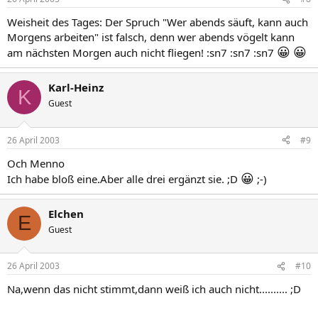
Weisheit des Tages: Der Spruch "Wer abends säuft, kann auch
Morgens arbeiten" ist falsch, denn wer abends vögelt kann
😀
😀
am nächsten Morgen auch nicht fliegen! :sn7 :sn7 :sn7
Karl-Heinz
K
Guest
26 April 2003
#9
Och Menno
😀
Ich habe bloß eine.Aber alle drei ergänzt sie. ;D
;-)
Elchen
E
Guest
26 April 2003
#10
Na,wenn das nicht stimmt,dann weiß ich auch nicht.......... ;D