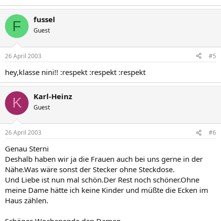
fussel
F
Guest
26 April 2003
#5
hey,klasse nini!! :respekt :respekt :respekt
Karl-Heinz
K
Guest
26 April 2003
#6
Genau Sterni
Deshalb haben wir ja die Frauen auch bei uns gerne in der
Nähe.Was wäre sonst der Stecker ohne Steckdose.
Und Liebe ist nun mal schön.Der Rest noch schöner.Ohne
meine Dame hätte ich keine Kinder und müßte die Ecken im
Haus zählen.