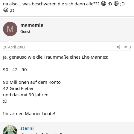
😀
😀
na also... was beschweren die sich dann alle???
;D
;D
😀
;D
mamamia
M
Guest
26 April 2003
#13
Ja, genauso wie die Traummaße eines Ehe-Mannes:
90 - 42 - 90
90 Millionen auf dem Konto
42 Grad Fieber
und das mit 90 Jahren
;D
Ihr armen Männer heute!
sterni