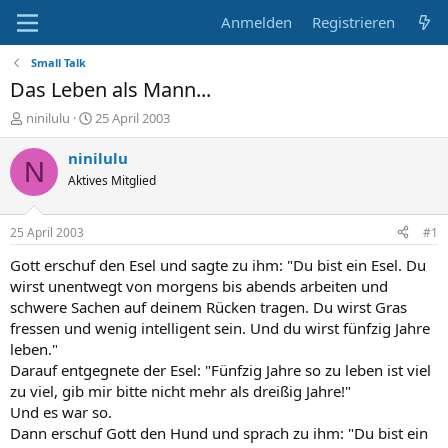
Anmelden
Registrieren
Small Talk
Das Leben als Mann...
E
E
ninilulu
25 April 2003
r
r
s
s
ninilulu
N
t
t
Aktives Mitglied
e
e
l
l
l
l
25 April 2003
#1
e
t
r
a
Gott erschuf den Esel und sagte zu ihm: "Du bist ein Esel. Du
m
wirst unentwegt von morgens bis abends arbeiten und
schwere Sachen auf deinem Rücken tragen. Du wirst Gras
fressen und wenig intelligent sein. Und du wirst fünfzig Jahre
leben."
Darauf entgegnete der Esel: "Fünfzig Jahre so zu leben ist viel
zu viel, gib mir bitte nicht mehr als dreißig Jahre!"
Und es war so.
Dann erschuf Gott den Hund und sprach zu ihm: "Du bist ein