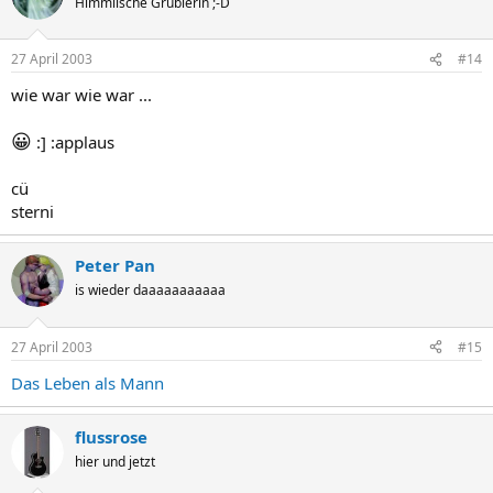
Himmlische Grüblerin ;-D
27 April 2003
#14
wie war wie war ...
😀
:] :applaus
cü
sterni
Peter Pan
is wieder daaaaaaaaaaa
27 April 2003
#15
Das Leben als Mann
flussrose
hier und jetzt