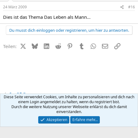
24 März 2009
#16
Dies ist das Thema Das Leben als Mann...
Du musst dich einloggen oder registrieren, um hier zu antworten.
X (Twitter)
Bluesky
LinkedIn
Reddit
Pinterest
Tumblr
WhatsApp
E-Mail
Link
Teilen:
Small Talk
Diese Seite verwendet Cookies, um Inhalte zu personalisieren und dich nach
einem Login angemeldet zu halten, wenn du registriert bist.
Durch die weitere Nutzung unserer Webseite erklärst du dich damit
Kontakt
Nutzungsbedingungen
Datenschutz
Hilfe
R
einverstanden.
S
S
®
Community platform by XenForo
© 2010-2026 XenForo Ltd.
Akzeptieren
Erfahre mehr…