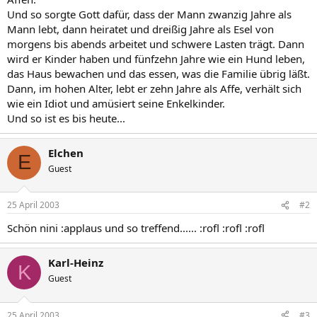
Und so sorgte Gott dafür, dass der Mann zwanzig Jahre als
Mann lebt, dann heiratet und dreißig Jahre als Esel von
morgens bis abends arbeitet und schwere Lasten trägt. Dann
wird er Kinder haben und fünfzehn Jahre wie ein Hund leben,
das Haus bewachen und das essen, was die Familie übrig läßt.
Dann, im hohen Alter, lebt er zehn Jahre als Affe, verhält sich
wie ein Idiot und amüsiert seine Enkelkinder.
Und so ist es bis heute...
Elchen
E
Guest
25 April 2003
#2
Schön nini :applaus und so treffend...... :rofl :rofl :rofl
Karl-Heinz
K
Guest
25 April 2003
#3