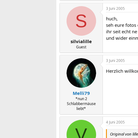
3 Juni 2005
S
huch,
seh eure fotos e
ihr seit echt ne
und wider einma
silvialille
Guest
3 Juni 2005
Herzlich will
Melli79
*nun 2
Schlabbermäuse
liebt*
4 Juni 2005
V
Original von lille