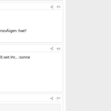
#5
einzufügen :hae?
#6
 seit ihr... :sonne
#7