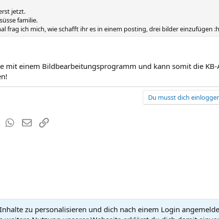
rst jetzt.
 süsse familie.
l frag ich mich, wie schafft ihr es in einem posting, drei bilder einzufügen :
sie mit einem Bildbearbeitungsprogramm und kann somit die KB-
en!
Du musst dich einloggen
est
Tumblr
WhatsApp
E-Mail
Link
nhalte zu personalisieren und dich nach einem Login angemeldet 
Kontakt
Nutzun