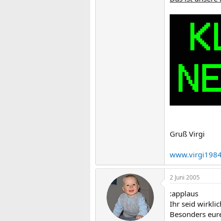
Gruß Virgi
www.virgi1984
2 Juni 2005
:applaus
Ihr seid wirkli
Besonders eure