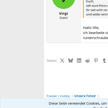
huch,
seh eure fotos e
ihr seit echt ne
Virgi
und wider einma
Guest
Hallo lille,
ich bearbeite 
runterschraub
X (Twitter)
Bluesky
LinkedIn
Reddit
Pinter
Teilen:
Freizeit + Hobby
Unsere Fotos!
Diese Seite verwendet Cookies, um I