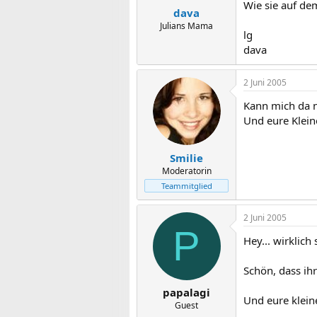
Wie sie auf dem
dava
Julians Mama
lg
dava
2 Juni 2005
Kann mich da n
Und eure Kleine
Smilie
Moderatorin
Teammitglied
2 Juni 2005
P
Hey... wirklich
Schön, dass ih
papalagi
Und eure kleine
Guest