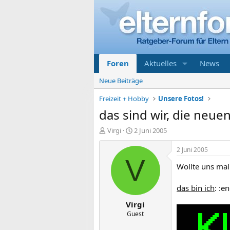
Foren
Aktuelles
News
Neue Beiträge
Freizeit + Hobby
Unsere Fotos!
das sind wir, die neue
E
E
Virgi
2 Juni 2005
r
r
s
s
2 Juni 2005
t
t
V
Wollte uns mal 
e
e
l
l
l
l
das bin ich
: :e
e
t
Virgi
r
a
m
Guest