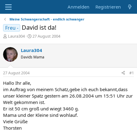
Anmelden
Registrieren
Meine Schwangerschaft - endlich schwanger
David ist da!
Freu -
E
E
Laura304
27 August 2004
r
r
s
s
Laura304
t
t
Davids Mama
e
e
l
l
l
l
27 August 2004
#1
e
t
r
a
Hallo Ihr alle,
m
im Auftrag von meinem Schatz,gebe ich euch bekannt,dass
unser kleiner Spatz gestern am 26.08.2004 um 15:51 Uhr zur
Welt gekommen ist.
Er ist 50 cm groß und wiegt 3460 g.
Mama und der Kleine sind wohlauf.
Viele Grüße
Thorsten