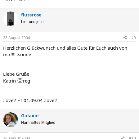
flussrose
hier und jetzt
28 August 2004
#9
Herzlichen Glückwunsch und alles Gute für Euch auch von
mir!!!! :sonne
Liebe Grüße
😛
Katrin
reg
:love2 ET:01.09.04 :love2
Galaxie
Namhaftes Mitglied
28 August 2004
#10