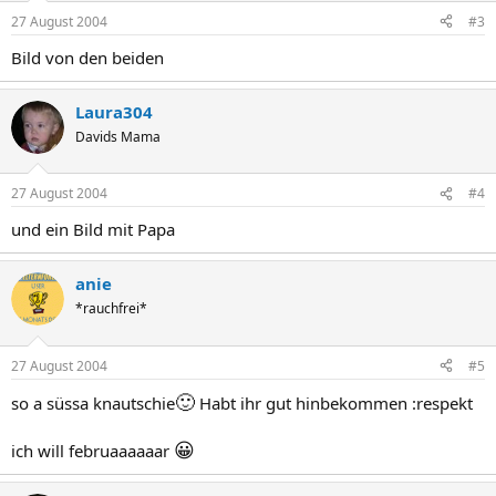
27 August 2004
#3
Bild von den beiden
Laura304
Davids Mama
27 August 2004
#4
und ein Bild mit Papa
anie
*rauchfrei*
27 August 2004
#5
🙂
so a süssa knautschie
Habt ihr gut hinbekommen :respekt
😀
ich will februaaaaaar