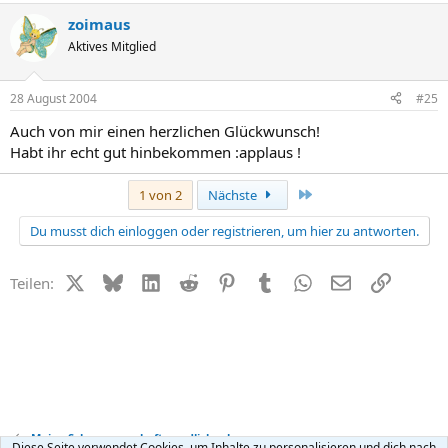
zoimaus
Aktives Mitglied
28 August 2004
#25
Auch von mir einen herzlichen Glückwunsch!
Habt ihr echt gut hinbekommen :applaus !
Letzte
1 von 2
Nächste
Du musst dich einloggen oder registrieren, um hier zu antworten.
X (Twitter)
Bluesky
LinkedIn
Reddit
Pinterest
Tumblr
WhatsApp
E-Mail
Link
Teilen:
Meine Schwangerschaft - endlich schwanger
Diese Seite verwendet Cookies, um Inhalte zu personalisieren und dich nach