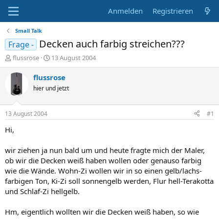
Anmelden
Registrieren
Small Talk
Decken auch farbig streichen???
Frage -
E
E
flussrose
13 August 2004
r
r
s
s
flussrose
t
t
hier und jetzt
e
e
l
l
l
l
13 August 2004
#1
e
t
r
a
Hi,
m
wir ziehen ja nun bald um und heute fragte mich der Maler,
ob wir die Decken weiß haben wollen oder genauso farbig
wie die Wände. Wohn-Zi wollen wir in so einen gelb/lachs-
farbigen Ton, Ki-Zi soll sonnengelb werden, Flur hell-Terakotta
und Schlaf-Zi hellgelb.
Hm, eigentlich wollten wir die Decken weiß haben, so wie