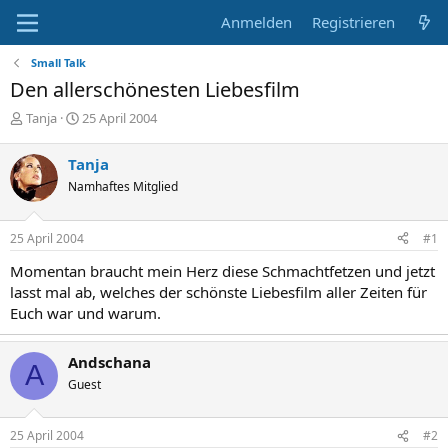
Anmelden
Registrieren
Small Talk
Den allerschönesten Liebesfilm
E
E
Tanja
25 April 2004
r
r
s
s
Tanja
t
t
Namhaftes Mitglied
e
e
l
l
l
l
25 April 2004
#1
e
t
r
a
Momentan braucht mein Herz diese Schmachtfetzen und jetzt
m
lasst mal ab, welches der schönste Liebesfilm aller Zeiten für
Euch war und warum.
Andschana
A
Guest
25 April 2004
#2