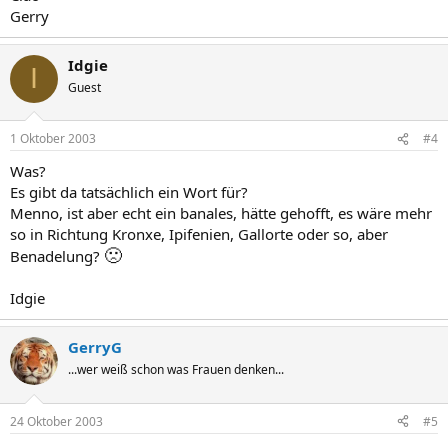
Gerry
Idgie
I
Guest
1 Oktober 2003
#4
Was?
Es gibt da tatsächlich ein Wort für?
Menno, ist aber echt ein banales, hätte gehofft, es wäre mehr
so in Richtung Kronxe, Ipifenien, Gallorte oder so, aber
🙁
Benadelung?
Idgie
GerryG
...wer weiß schon was Frauen denken...
24 Oktober 2003
#5