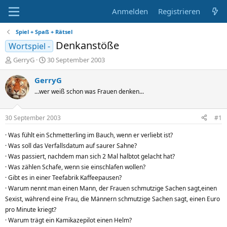
Anmelden
Registrieren
Spiel + Spaß + Rätsel
Denkanstöße
Wortspiel -
E
E
GerryG
30 September 2003
r
r
s
s
GerryG
t
t
...wer weiß schon was Frauen denken...
e
e
l
l
l
l
30 September 2003
#1
e
t
r
a
· Was fühlt ein Schmetterling im Bauch, wenn er verliebt ist?
m
· Was soll das Verfallsdatum auf saurer Sahne?
· Was passiert, nachdem man sich 2 Mal halbtot gelacht hat?
· Was zählen Schafe, wenn sie einschlafen wollen?
· Gibt es in einer Teefabrik Kaffeepausen?
· Warum nennt man einen Mann, der Frauen schmutzige Sachen sagt,einen
Sexist, während eine Frau, die Männern schmutzige Sachen sagt, einen Euro
pro Minute kriegt?
· Warum trägt ein Kamikazepilot einen Helm?