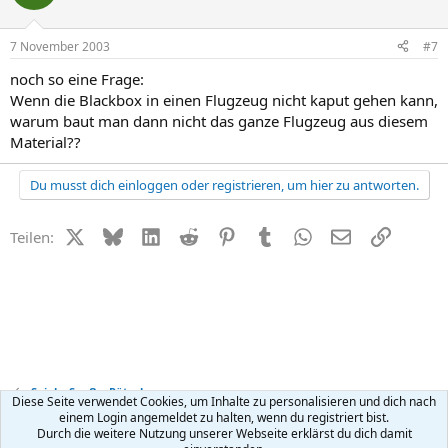
7 November 2003
#7
noch so eine Frage:
Wenn die Blackbox in einen Flugzeug nicht kaput gehen kann,
warum baut man dann nicht das ganze Flugzeug aus diesem
Material??
Du musst dich einloggen oder registrieren, um hier zu antworten.
X (Twitter)
Bluesky
LinkedIn
Reddit
Pinterest
Tumblr
WhatsApp
E-Mail
Link
Teilen:
Spiel + Spaß + Rätsel
Diese Seite verwendet Cookies, um Inhalte zu personalisieren und dich nach
einem Login angemeldet zu halten, wenn du registriert bist.
Durch die weitere Nutzung unserer Webseite erklärst du dich damit
Kontakt
Nutzungsbedingungen
Datenschutz
Hilfe
R