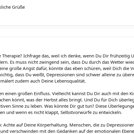
kliche Grüße
 Therapie? Ichfrage das, weil ich denke, wenn Du Dir frühzeitig 
dern. Es muss nicht zwingend sein, dass Du durch das Wetter wied
eine große Angst dafür, könnte das eben schüren, weil Dich die V
 wichtig, dass Du weißt, Depressionen sind schwer alleine zu übe
mälert zudem auch Deine Lebensqualität.
 einen großen Einfluss. Vielleicht kannst Du Dir auch mit den K
achen könnt, was der Herbst alles bringt. Und Du für Dich überl
sitiven Sinne zu leben. Was könnte Dir gut tun? Diese Überlegunge
ken und wenn es nicht klappt, Selbstvorwürfe zu entwickeln.
ip: Achte auf Deine Körperhaltung. Menschen, die zu Depressionen
 und verschwinden mit den Gedanken auf der emotionalen Eben