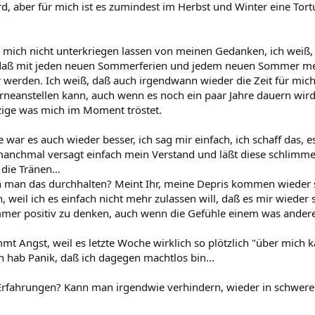
, aber für mich ist es zumindest im Herbst und Winter eine Tortur
 mich nicht unterkriegen lassen von meinen Gedanken, ich weiß, 
, daß mit jeden neuen Sommerferien und jedem neuen Sommer me
r werden. Ich weiß, daß auch irgendwann wieder die Zeit für mic
rneanstellen kann, auch wenn es noch ein paar Jahre dauern wird.
nzige was mich im Moment tröstet.
e war es auch wieder besser, ich sag mir einfach, ich schaff das, e
manchmal versagt einfach mein Verstand und läßt diese schlimm
 die Tränen...
 man das durchhalten? Meint Ihr, meine Depris kommen wieder 
 weil ich es einfach nicht mehr zulassen will, daß es mir wieder
mmer positiv zu denken, auch wenn die Gefühle einem was ander
t Angst, weil es letzte Woche wirklich so plötzlich "über mich k
 hab Panik, daß ich dagegen machtlos bin...
Erfahrungen? Kann man irgendwie verhindern, wieder in schwere 