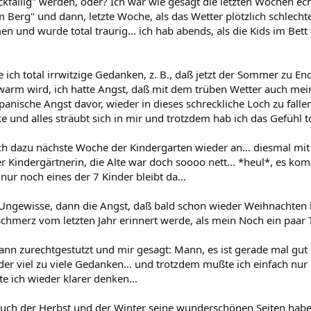
kfällig" werden, oder? Ich war wie gesagt die letzten Wochen echt
Berg" und dann, letzte Woche, als das Wetter plötzlich schlechter
 und wurde total traurig... ich hab abends, als die Kids im Bett
 ich total irrwitzige Gedanken, z. B., daß jetzt der Sommer zu End
 warm wird, ich hatte Angst, daß mit dem trüben Wetter auch m
panische Angst davor, wieder in dieses schreckliche Loch zu fallen
 und alles sträubt sich in mir und trotzdem hab ich das Gefühl t
h dazu nächste Woche der Kindergarten wieder an... diesmal m
er Kindergärtnerin, die Alte war doch soooo nett... *heul*, es k
nur noch eines der 7 Kinder bleibt da...
 Ungewisse, dann die Angst, daß bald schon wieder Weihnachten
Schmerz vom letzten Jahr erinnert werde, als mein Noch ein paar
ann zurechtgestutzt und mir gesagt: Mann, es ist gerade mal gut 
er viel zu viele Gedanken... und trotzdem mußte ich einfach nur h
e ich wieder klarer denken...
auch der Herbst und der Winter seine wunderschönen Seiten haben