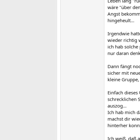
Leben lang "rüc
wäre "über dem 
Angst bekommen
hingeheult...
Irgendwie hatte
wieder richtig
ich hab solche 
nur daran denke
Dann fängt noc
sicher mit neu
kleine Gruppe, 
Einfach dieses
schrecklichen 
auszog...
Ich hab mich d
machst dir wied
hinterher konnt
Ich weiß, daß 