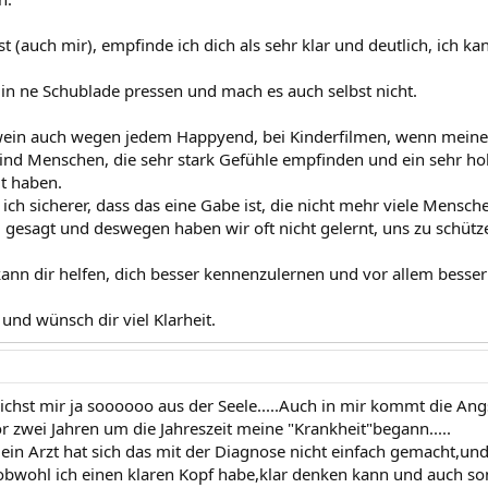
t (auch mir), empfinde ich dich als sehr klar und deutlich, ich 
t in ne Schublade pressen und mach es auch selbst nicht.
 wein auch wegen jedem Happyend, bei Kinderfilmen, wenn meine
sind Menschen, die sehr stark Gefühle empfinden und ein sehr h
t haben.
ich sicherer, dass das eine Gabe ist, die nicht mehr viele Mensc
 gesagt und deswegen haben wir oft nicht gelernt, uns zu schütz
kann dir helfen, dich besser kennenzulernen und vor allem besser
und wünsch dir viel Klarheit.
chst mir ja soooooo aus der Seele.....Auch in mir kommt die Ang
or zwei Jahren um die Jahreszeit meine "Krankheit"begann.....
mein Arzt hat sich das mit der Diagnose nicht einfach gemacht,u
bwohl ich einen klaren Kopf habe,klar denken kann und auch sons