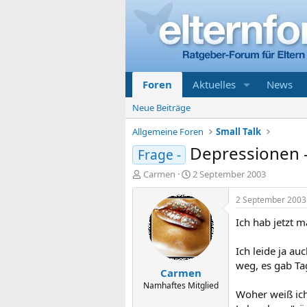
Foren
Aktuelles
News
Neue Beiträge
Allgemeine Foren
Small Talk
Depressionen -
Frage -
E
E
Carmen
2 September 2003
r
r
s
s
2 September 2003
t
t
Ich hab jetzt m
e
e
l
l
l
l
Ich leide ja a
e
t
weg, es gab Ta
Carmen
r
a
m
Namhaftes Mitglied
Woher weiß ich