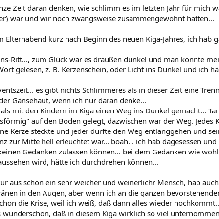
nze Zeit daran denken, wie schlimm es im letzten Jahr für mich wa
er) war und wir noch zwangsweise zusammengewohnt hatten...
m Elternabend kurz nach Beginn des neuen Kiga-Jahres, ich hab gar
ns-Ritt..., zum Glück war es draußen dunkel und man konnte mein
ort gelesen, z. B. Kerzenschein, oder Licht ins Dunkel und ich hät
entszeit... es gibt nichts Schlimmeres als in dieser Zeit eine T
eder Gänsehaut, wenn ich nur daran denke...
als mit den Kindern im Kiga einen Weg ins Dunkel gemacht... T
förmig" auf den Boden gelegt, dazwischen war der Weg. Jedes 
ine Kerze steckte und jeder durfte den Weg entlanggehen und sei
z zur Mitte hell erleuchtet war... boah... ich hab dagesessen und 
keinen Gedanken zulassen können... bei dem Gedanken wie wohl
ssehen wird, hätte ich durchdrehen können...
tur aus schon ein sehr weicher und weinerlichr Mensch, hab auc
 Tränen in den Augen, aber wenn ich an die ganzen bevorstehend
 schon die Krise, weil ich weiß, daß dann alles wieder hochkommt..
 es wunderschön, daß in diesem Kiga wirklich so viel unternommen 