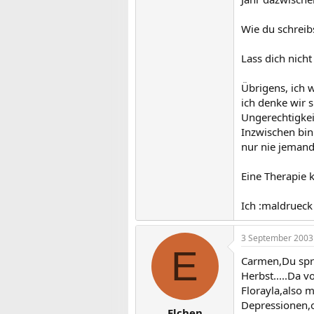
Wie du schreibs
Lass dich nich
Übrigens, ich
ich denke wir 
Ungerechtigkei
Inzwischen bin 
nur nie jemand
Eine Therapie 
Ich :maldrueck 
3 September 2003
E
Carmen,Du spri
Herbst.....Da v
Florayla,also 
Depressionen,o
Elchen