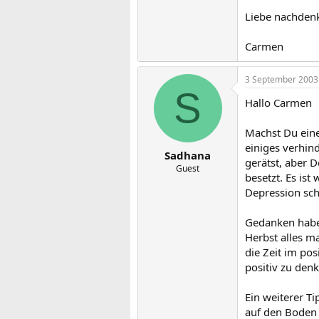
Liebe nachden
Carmen
3 September 2003
S
Hallo Carmen
Machst Du eine
einiges verhin
Sadhana
gerätst, aber D
Guest
besetzt. Es ist
Depression sch
Gedanken haben
Herbst alles m
die Zeit im po
positiv zu den
Ein weiterer T
auf den Boden