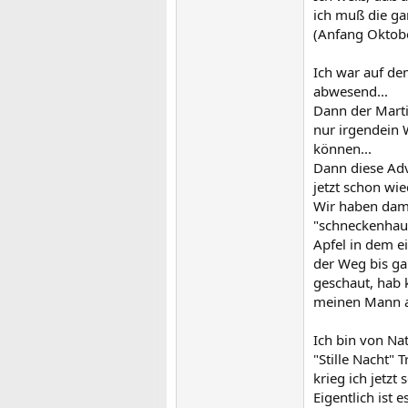
ich muß die ga
(Anfang Oktob
Ich war auf de
abwesend...
Dann der Marti
nur irgendein W
können...
Dann diese Adv
jetzt schon wi
Wir haben dam
"schneckenhaus
Apfel in dem e
der Weg bis gan
geschaut, hab 
meinen Mann au
Ich bin von Na
"Stille Nacht"
krieg ich jetzt
Eigentlich ist