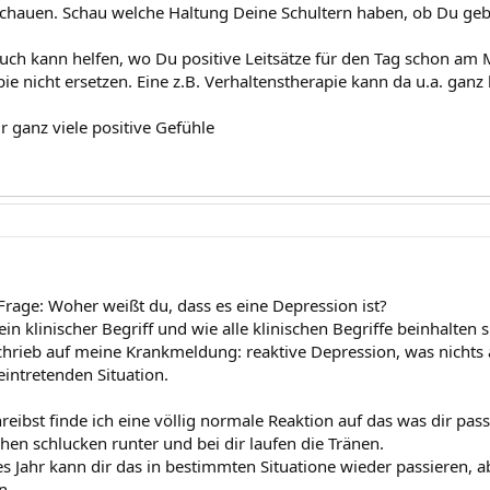
chauen. Schau welche Haltung Deine Schultern haben, ob Du gebe
uch kann helfen, wo Du positive Leitsätze für den Tag schon am
ie nicht ersetzen. Eine z.B. Verhaltenstherapie kann da u.a. ganz h
r ganz viele positive Gefühle
 Frage: Woher weißt du, dass es eine Depression ist?
ein klinischer Begriff und wie alle klinischen Begriffe beinhalten 
chrieb auf meine Krankmeldung: reaktive Depression, was nichts 
 eintretenden Situation.
eibst finde ich eine völlig normale Reaktion auf das was dir passie
n schlucken runter und bei dir laufen die Tränen.
s Jahr kann dir das in bestimmten Situatione wieder passieren, abe
n.