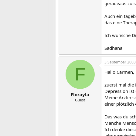
geradeaus zu s
Auch ein tageb
das eine Therap
Ich wünsche Di
Sadhana
3 September 2003
F
Hallo Carmen,
zuerst mal die
Depression ist 
Florayla
Meine Ärztin s
Guest
einer plötzlich
Das was du schr
Manche Mensche
Ich denke diese
Jahr dazwische