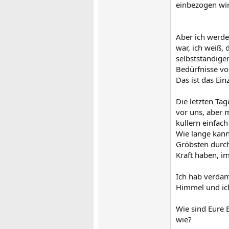
einbezogen wird
Aber ich werde
war, ich weiß
selbstständige
Bedürfnisse vo
Das ist das Ei
Die letzten Tag
vor uns, aber 
kullern einfach
Wie lange kann
Gröbsten durch,
Kraft haben, i
Ich hab verdamm
Himmel und ich
Wie sind Eure 
wie?