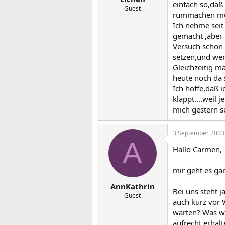
einfach so,daß
Guest
rummachen muss
Ich nehme seit 
gemacht ,aber 
Versuch schon g
setzen,und wenn
Gleichzeitig m
heute noch da s
Ich hoffe,daß 
klappt....weil
mich gestern so
3 September 2003
A
Hallo Carmen,
mir geht es gan
AnnKathrin
Bei uns steht j
Guest
auch kurz vor 
warten? Was wä
aufrecht erhalt