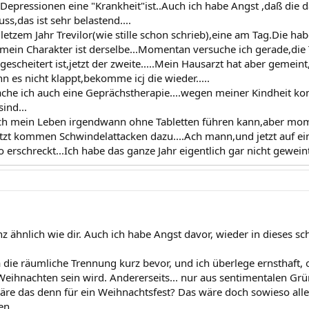
 Depressionen eine "Krankheit"ist..Auch ich habe Angst ,daß die 
,das ist sehr belastend....
letzem Jahr Trevilor(wie stille schon schrieb),eine am Tag.Die h
mein Charakter ist derselbe...Momentan versuche ich gerade,die
escheitert ist,jetzt der zweite.....Mein Hausarzt hat aber gemeint
 es nicht klappt,bekomme icj die wieder.....
ache ich auch eine Geprächstherapie....wegen meiner Kindheit k
ind...
ich mein Leben irgendwann ohne Tabletten führen kann,aber mome
 jetzt kommen Schwindelattacken dazu....Ach mann,und jetzt auf ei
 erschreckt...Ich habe das ganze Jahr eigentlich gar nicht geweint,
z ähnlich wie dir. Auch ich habe Angst davor, wieder in dieses sc
a die räumliche Trennung kurz bevor, und ich überlege ernsthaft, ob
Weihnachten sein wird. Andererseits... nur aus sentimentalen G
re das denn für ein Weihnachtsfest? Das wäre doch sowieso alle
en.