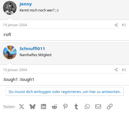
Jenny
Kennt mich noch wer? ;-)
19 Januar 2004
#2
:rofl
Schnuffi011
Namhaftes Mitglied
19 Januar 2004
#3
:lough1 :lough1
Du musst dich einloggen oder registrieren, um hier zu antworten.
X (Twitter)
Bluesky
LinkedIn
Reddit
Pinterest
Tumblr
WhatsApp
E-Mail
Link
Teilen: