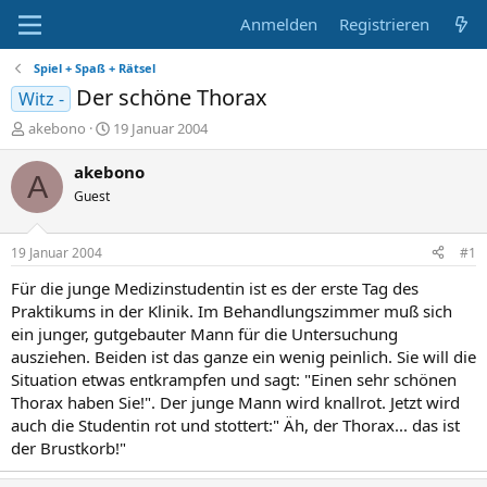
Anmelden
Registrieren
Spiel + Spaß + Rätsel
Der schöne Thorax
Witz -
E
E
akebono
19 Januar 2004
r
r
s
s
akebono
A
t
t
Guest
e
e
l
l
l
l
19 Januar 2004
#1
e
t
r
a
Für die junge Medizinstudentin ist es der erste Tag des
m
Praktikums in der Klinik. Im Behandlungszimmer muß sich
ein junger, gutgebauter Mann für die Untersuchung
ausziehen. Beiden ist das ganze ein wenig peinlich. Sie will die
Situation etwas entkrampfen und sagt: "Einen sehr schönen
Thorax haben Sie!". Der junge Mann wird knallrot. Jetzt wird
auch die Studentin rot und stottert:" Äh, der Thorax... das ist
der Brustkorb!"