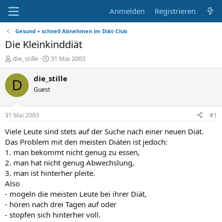
Anmelden
Registrieren
Gesund + schnell Abnehmen im Diät-Club
Die Kleinkinddiät
E
E
die_stille
31 Mai 2003
r
r
s
s
die_stille
D
t
t
Guest
e
e
l
l
l
l
31 Mai 2003
#1
e
t
r
a
Viele Leute sind stets auf der Suche nach einer neuen Diät.
m
Das Problem mit den meisten Diäten ist jedoch:
1. man bekommt nicht genug zu essen,
2. man hat nicht genug Abwechslung,
3. man ist hinterher pleite.
Also
- mogeln die meisten Leute bei ihrer Diät,
- hören nach drei Tagen auf oder
- stopfen sich hinterher voll.