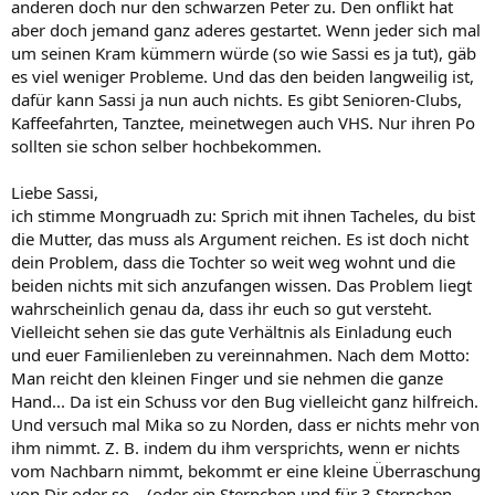
anderen doch nur den schwarzen Peter zu. Den onflikt hat
aber doch jemand ganz aderes gestartet. Wenn jeder sich mal
um seinen Kram kümmern würde (so wie Sassi es ja tut), gäb
es viel weniger Probleme. Und das den beiden langweilig ist,
dafür kann Sassi ja nun auch nichts. Es gibt Senioren-Clubs,
Kaffeefahrten, Tanztee, meinetwegen auch VHS. Nur ihren Po
sollten sie schon selber hochbekommen.
Liebe Sassi,
ich stimme Mongruadh zu: Sprich mit ihnen Tacheles, du bist
die Mutter, das muss als Argument reichen. Es ist doch nicht
dein Problem, dass die Tochter so weit weg wohnt und die
beiden nichts mit sich anzufangen wissen. Das Problem liegt
wahrscheinlich genau da, dass ihr euch so gut versteht.
Vielleicht sehen sie das gute Verhältnis als Einladung euch
und euer Familienleben zu vereinnahmen. Nach dem Motto:
Man reicht den kleinen Finger und sie nehmen die ganze
Hand... Da ist ein Schuss vor den Bug vielleicht ganz hilfreich.
Und versuch mal Mika so zu Norden, dass er nichts mehr von
ihm nimmt. Z. B. indem du ihm versprichts, wenn er nichts
vom Nachbarn nimmt, bekommt er eine kleine Überraschung
von Dir oder so... (oder ein Sternchen und für 3 Sternchen