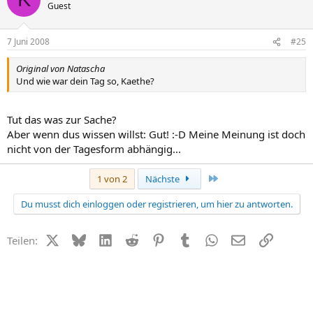
Guest
7 Juni 2008
#25
Original von Natascha
Und wie war dein Tag so, Kaethe?
Tut das was zur Sache?
Aber wenn dus wissen willst: Gut! :-D Meine Meinung ist doch
nicht von der Tagesform abhängig...
Letzte
1 von 2
Nächste
Du musst dich einloggen oder registrieren, um hier zu antworten.
X (Twitter)
Bluesky
LinkedIn
Reddit
Pinterest
Tumblr
WhatsApp
E-Mail
Link
Teilen: