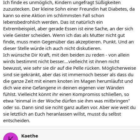
Ich finde es unmöglich, Kindern ungefragt Süßigkeiten
Beiträge gewonnen habe.
zuzustecken. Der kleine Sohn einer Freundin hat Diabetes, da
kann so eine Aktion im schlimmsten Fall schon
lebensbedrohlich werden. Das ist natürlich ein
Extrembeispiel, aber gerade Essen ist eine Sache, an der sich
viele Geister scheiden. Wenn ich das als Mutter nicht gut
finde, muss mein Gegenüber das akzeptieren. Punkt. Und an
dieser Stelle würde ich auch nicht diskutieren.
Ich wünsche Dir Kraft, mit den beiden zu reden - von allein
wirds bestimmt nicht besser....vielleicht ist ihnen nicht
bewusst, wie sehr sie dir auf die Pelle rücken. Möglicherweise
sind sie gekränkt, aber das ist immernoch besser als dass du
die ganze Zeit mit einem knoten im Magen herumläufst und
dich wie eine Gefangene in deinen eigenen vier Wänden
fühlst. Vielleicht könnt ihr einen Kompromiss schließen, so
etwa "einmal in der Woche dürfen sie ihm was mitbringen"
oder so. Dann sind sie nciht ganz außen vor. Aber wie weit du
sie letztlich an Euch heranlassen willst, musst du selbst
entscheiden.
Kaethe
K