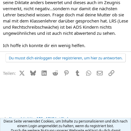
seine Diktate anders bewertet und dieses auch im Zeugnis
vermerkt, nicht negativ...sondern nur damit die nächsten
Lehrer bescheid wissen. Frage doch mal deine Mutter ob sie
mal mit dem Klassenlehrer darüber gesprochen hat. LRS (Lese
und Rechtschreibschwäche) ist bei ADS Kindern nichts
ungewöhnliches und ist auch nicht abwertend zu sehen.
Ich hoffe ich konnte dir ein wenig helfen.
Du musst dich einloggen oder registrieren, um hier zu antworten.
X (Twitter)
Bluesky
LinkedIn
Reddit
Pinterest
Tumblr
WhatsApp
E-Mail
Link
Teilen:
Hyperaktivität + ADS - ADHS bei Kindern
Diese Seite verwendet Cookies, um Inhalte zu personalisieren und dich nach
einem Login angemeldet zu halten, wenn du registriert bist.
Durch die weitere Nutzung unserer Webseite erklärst du dich damit
R