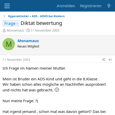
Anmelden
Registrieren
Hyperaktivität + ADS - ADHS bei Kindern
Diktat bewertung
Frage -
E
E
Monamaus
11 November 2003
r
r
s
s
Monamaus
M
t
t
Neues Mitglied
e
e
l
l
l
l
11 November 2003
#1
e
t
r
a
Ich Frage im Namen meiner Mutter.
m
Mein ist Bruder ein ADS-Kind und geht in die 8.Klasse .
Wir haben schon alles mögliche an Nachhilfen ausprobiert
🙁
und nichts hat was gebracht.
Nun meine Frage: ?(
Hat irgend jemand , schon mal was davon gehört? Das bei