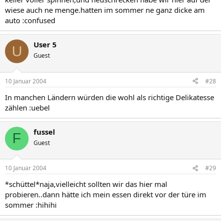
wiese auch ne menge.hatten im sommer ne ganz dicke am
auto :confused
User 5
U
Guest
10 Januar 2004
#28
In manchen Ländern würden die wohl als richtige Delikatesse
zählen :uebel
fussel
F
Guest
10 Januar 2004
#29
*schüttel*naja,vielleicht sollten wir das hier mal
probieren..dann hätte ich mein essen direkt vor der türe im
sommer :hihihi