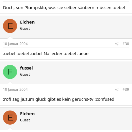
Doch, son Plumpsklo, was sie selber säubern müssen :uebel
Elchen
E
Guest
10 Januar 2004
#38
:uebel :uebel :uebel Na lecker :uebel :uebel
fussel
F
Guest
10 Januar 2004
#39
:rofl sag ja,zum glück gibt es kein geruchs-tv :confused
Elchen
E
Guest