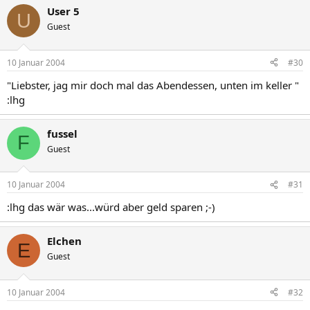
User 5
U
Guest
10 Januar 2004
#30
"Liebster, jag mir doch mal das Abendessen, unten im keller "
:lhg
fussel
F
Guest
10 Januar 2004
#31
:lhg das wär was...würd aber geld sparen ;-)
Elchen
E
Guest
10 Januar 2004
#32