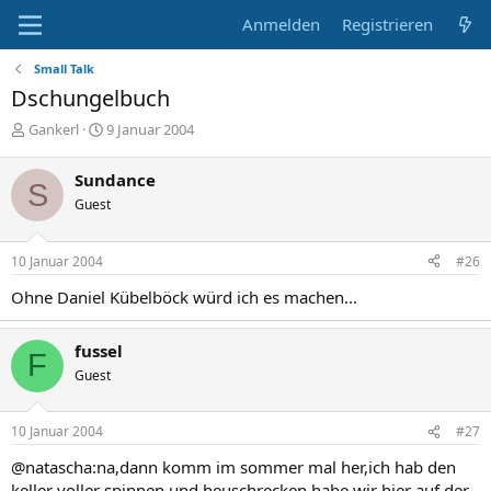
Anmelden
Registrieren
Small Talk
Dschungelbuch
E
E
Gankerl
9 Januar 2004
r
r
s
s
Sundance
S
t
t
Guest
e
e
l
l
l
l
10 Januar 2004
#26
e
t
r
a
Ohne Daniel Kübelböck würd ich es machen...
m
fussel
F
Guest
10 Januar 2004
#27
@natascha:na,dann komm im sommer mal her,ich hab den
keller voller spinnen,und heuschrecken habe wir hier auf der