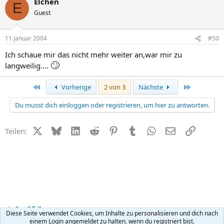
Elchen
E
Guest
11 Januar 2004
#50
Ich schaue mir das nicht mehr weiter an,war mir zu
🙄
langweilig....
Erste
Letzte
Vorherige
2 von 3
Nächste
Du musst dich einloggen oder registrieren, um hier zu antworten.
X (Twitter)
Bluesky
LinkedIn
Reddit
Pinterest
Tumblr
WhatsApp
E-Mail
Link
Teilen:
Small Talk
Diese Seite verwendet Cookies, um Inhalte zu personalisieren und dich nach
einem Login angemeldet zu halten, wenn du registriert bist.