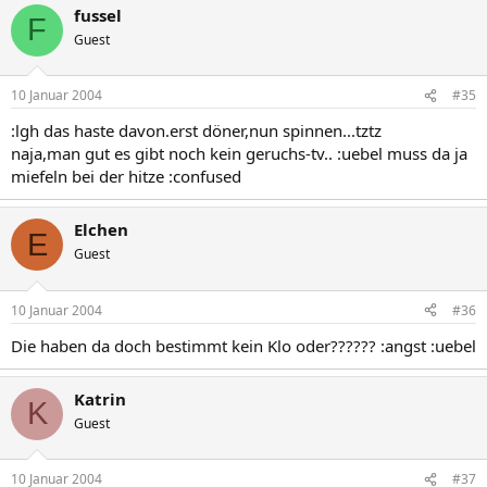
fussel
F
Guest
10 Januar 2004
#35
:lgh das haste davon.erst döner,nun spinnen...tztz
naja,man gut es gibt noch kein geruchs-tv.. :uebel muss da ja
miefeln bei der hitze :confused
Elchen
E
Guest
10 Januar 2004
#36
Die haben da doch bestimmt kein Klo oder?????? :angst :uebel
Katrin
K
Guest
10 Januar 2004
#37