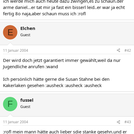
ich werde mich auch heute dazu zwingen,es zu schaun.der
arme daniel...er tat mir ja fast ein bisserl leid..er war ja echt
fertig 8o naja,aber schaun muss ich :rofl
Elchen
E
Guest
11 Januar 2004
#42
Der wird doch jetzt garantiert immer gewählt,weil da nur
Jugendliche anrufen :wand
Ich persönlich hätte gerne die Susan Stahne bei den
Kakerlaken gesehen :ausheck :ausheck :ausheck
fussel
F
Guest
11 Januar 2004
#43
:rofl mein mann hätte auch lieber sdie stanke gesehn.und er