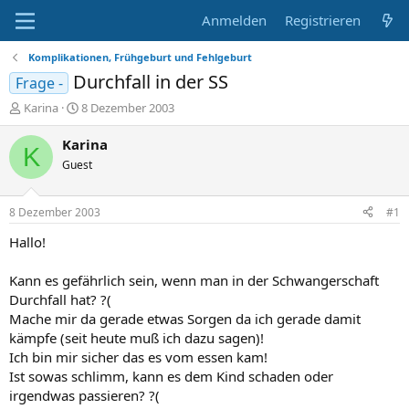
Anmelden
Registrieren
Komplikationen, Frühgeburt und Fehlgeburt
Durchfall in der SS
Frage -
E
E
Karina
8 Dezember 2003
r
r
s
s
Karina
K
t
t
Guest
e
e
l
l
l
l
8 Dezember 2003
#1
e
t
r
a
Hallo!
m
Kann es gefährlich sein, wenn man in der Schwangerschaft
Durchfall hat? ?(
Mache mir da gerade etwas Sorgen da ich gerade damit
kämpfe (seit heute muß ich dazu sagen)!
Ich bin mir sicher das es vom essen kam!
Ist sowas schlimm, kann es dem Kind schaden oder
irgendwas passieren? ?(