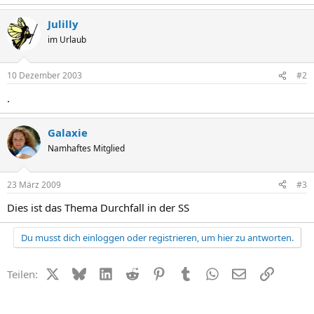
Julilly
im Urlaub
10 Dezember 2003
#2
.
Galaxie
Namhaftes Mitglied
23 März 2009
#3
Dies ist das Thema Durchfall in der SS
Du musst dich einloggen oder registrieren, um hier zu antworten.
X (Twitter)
Bluesky
LinkedIn
Reddit
Pinterest
Tumblr
WhatsApp
E-Mail
Link
Teilen: