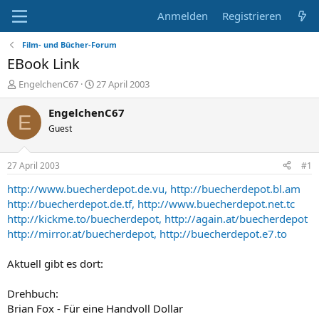
Anmelden
Registrieren
Film- und Bücher-Forum
EBook Link
E
E
EngelchenC67
27 April 2003
r
r
s
s
EngelchenC67
E
t
t
Guest
e
e
l
l
l
l
27 April 2003
#1
e
t
r
a
http://www.buecherdepot.de.vu,
http://buecherdepot.bl.am
m
http://buecherdepot.de.tf,
http://www.buecherdepot.net.tc
http://kickme.to/buecherdepot,
http://again.at/buecherdepot
http://mirror.at/buecherdepot,
http://buecherdepot.e7.to
Aktuell gibt es dort:
Drehbuch:
Brian Fox - Für eine Handvoll Dollar