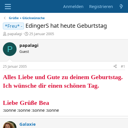
Anmelden
Registrieren
Grüße + Glückwünsche
EdingerS hat heute Geburtstag
*Freu* -
E
E
papalagi
25 Januar 2005
r
r
s
s
papalagi
P
t
t
Guest
e
e
l
l
l
l
25 Januar 2005
#1
e
t
r
a
Alles Liebe und Gute zu deinem Geburtstag.
m
Ich wünsche dir einen schönen Tag.
Liebe Grüße Bea
:sonne :sonne :sonne :sonne
Galaxie