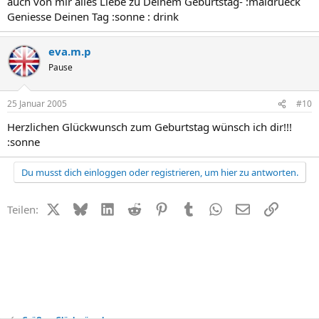
auch von mir alles Liebe zu Deinem Geburtstag- :maldrueck
Geniesse Deinen Tag :sonne : drink
eva.m.p
Pause
25 Januar 2005
#10
Herzlichen Glückwunsch zum Geburtstag wünsch ich dir!!!
:sonne
Du musst dich einloggen oder registrieren, um hier zu antworten.
X (Twitter)
Bluesky
LinkedIn
Reddit
Pinterest
Tumblr
WhatsApp
E-Mail
Link
Teilen: