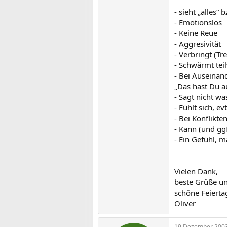
- sieht „alles“
- Emotionslos
- Keine Reue
- Aggresivität
- Verbringt (Tr
- Schwärmt tei
- Bei Auseina
„Das hast Du a
- Sagt nicht wa
- Fühlt sich, ev
- Bei Konflikt
- Kann (und gg
- Ein Gefühl, m
Vielen Dank,
beste Grüße u
schöne Feierta
Oliver
19 Dezember 200