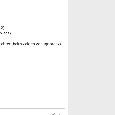
22)
rwegs)
 Lehrer (beim Zeigen von Ignoranz)“
#2