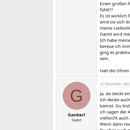
Einen großen fe
fühlt??
Es ist wirklich
wird sie sich di
meine Leidvoll
Damit wird meh
Ich habe meiner
bereue ich im
ging es prakti
sein.
Halt die Ohren 
22 Dezember 200
G
Ja, da steckt e
Ich denke auch,
kannst. Du bis
ich sagen der 
Gankerl
vielleicht auch
Guest
Wenn dann noch
Du aber auch n