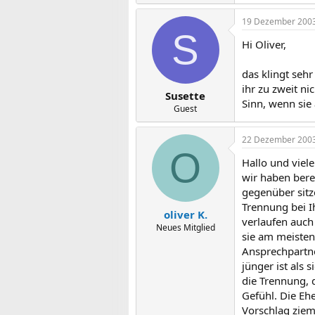
19 Dezember 200
S
Hi Oliver,
das klingt sehr
ihr zu zweit n
Susette
Sinn, wenn sie 
Guest
22 Dezember 200
O
Hallo und viel
wir haben berei
gegenüber sitze
Trennung bei Ih
oliver K.
verlaufen auch
Neues Mitglied
sie am meisten 
Ansprechpartner
jünger ist als 
die Trennung, d
Gefühl. Die Eh
Vorschlag zieml