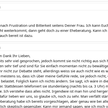
3
 nach Frustration und Bitterkeit seitens Deiner Frau. Ich kann Eu
icht weiterkommt, dann geht doch zu einer Eheberatung. Kann ich
auch bereit ist dazu.
3
en Dank Ihr Lieben,
ts sehr viel gesprochen, jedoch kommt sie nicht richtig aus sich
n sehr tief und sind für Sie einfach momentan nicht zu bewältigen
r nicht zur Debatte steht, allerdings weiss sie auch nicht wie es
 meistens so, dass ich über meine Gefühle rede, sie jedoch nicht,
belastet. Folglich kann ich nichts ändern. Sie sagt, ich wäre in die
. Stattdessen telefoniert sie stundenlang (nachts bis ca. 3 Uhr) m
sie. Ich verstehe dass alles nicht. Irgendwie ist man hin und herge
afür lieben wir uns, so glaube ich, noch zu sehr. Man verfällt st
eberatung habe ich bereits vorgeschlagen, aber genau wie bei al
ich skeptisch gegenüber. Kann mir jemand sagen, wie ich mich verh