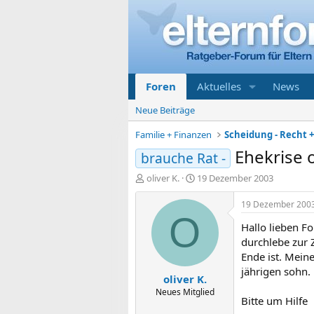
Foren
Aktuelles
News
Neue Beiträge
Familie + Finanzen
Scheidung - Recht 
Ehekrise 
brauche Rat -
E
E
oliver K.
19 Dezember 2003
r
r
s
s
19 Dezember 200
t
t
O
Hallo lieben Fo
e
e
l
l
durchlebe zur 
l
l
Ende ist. Meine
e
t
jährigen sohn.
oliver K.
r
a
m
Neues Mitglied
Bitte um Hilfe