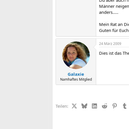
Männer neigen 
anders.....
Mein Rat an Dic
Guten für Euch
24 März 2009
Dies ist das T
Galaxie
Namhaftes Mitglied
X (Twitter)
Bluesky
LinkedIn
Reddit
Pinter
Teilen: