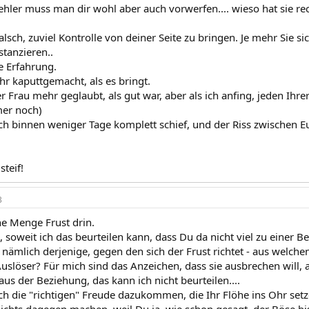
hler muss man dir wohl aber auch vorwerfen.... wieso hat sie rech
 falsch, zuviel Kontrolle von deiner Seite zu bringen. Je mehr Sie s
stanzieren..
e Erfahrung.
r kaputtgemacht, als es bringt.
 Frau mehr geglaubt, als gut war, aber als ich anfing, jeden Ihrer
mer noch)
sch binnen weniger Tage komplett schief, und der Riss zwischen E
steif!
3
ine Menge Frust drin.
 soweit ich das beurteilen kann, dass Du da nicht viel zu einer B
t nämlich derjenige, gegen den sich der Frust richtet - aus welch
Auslöser? Für mich sind das Anzeichen, dass sie ausbrechen will, 
 aus der Beziehung, das kann ich nicht beurteilen....
 die "richtigen" Freude dazukommen, die Ihr Flöhe ins Ohr setz
ichts dagegen machen, weil Du ja, wie schon gesagt, der Böse bis