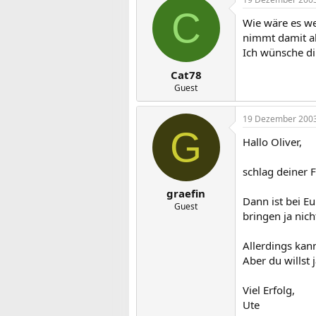
C
Wie wäre es we
nimmt damit al
Ich wünsche dir
Cat78
Guest
19 Dezember 200
G
Hallo Oliver,
schlag deiner 
graefin
Dann ist bei E
Guest
bringen ja nic
Allerdings kan
Aber du willst 
Viel Erfolg,
Ute