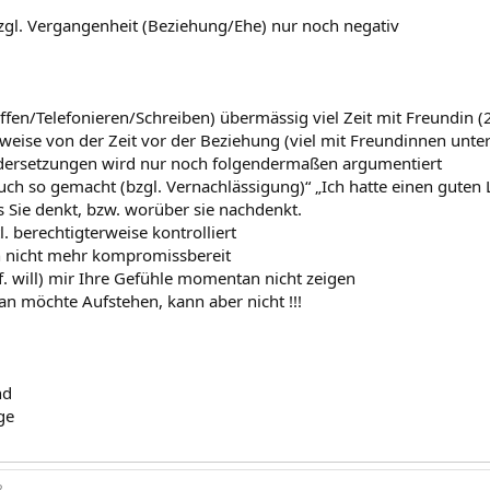
 bzgl. Vergangenheit (Beziehung/Ehe) nur noch negativ
effen/Telefonieren/Schreiben) übermässig viel Zeit mit Freundin (
lweise von der Zeit vor der Beziehung (viel mit Freundinnen unte
ndersetzungen wird nur noch folgendermaßen argumentiert
uch so gemacht (bzgl. Vernachlässigung)“ „Ich hatte einen guten
s Sie denkt, bzw. worüber sie nachdenkt.
tl. berechtigterweise kontrolliert
en nicht mehr kompromissbereit
f. will) mir Ihre Gefühle momentan nicht zeigen
an möchte Aufstehen, kann aber nicht !!!
nd
ge
3