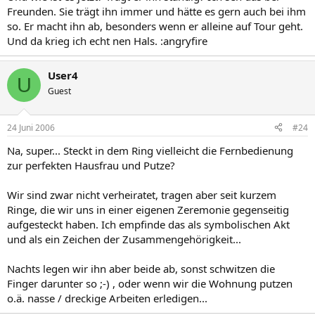
Freunden. Sie trägt ihn immer und hätte es gern auch bei ihm
Ich weise meinen Mann ganz deutlich darauf hin, dass ich gerne
möchte, dass er seinen Ring dauernd trägt. Anfangs hat er ih nachts
so. Er macht ihn ab, besonders wenn er alleine auf Tour geht.
auch abgemacht und ich habe ihn ihm wieder jeden Abend aufs
Und da krieg ich echt nen Hals. :angryfire
Neue aufgesteckt.
User4
U
Guest
24 Juni 2006
#24
Na, super... Steckt in dem Ring vielleicht die Fernbedienung
zur perfekten Hausfrau und Putze?
Wir sind zwar nicht verheiratet, tragen aber seit kurzem
Ringe, die wir uns in einer eigenen Zeremonie gegenseitig
aufgesteckt haben. Ich empfinde das als symbolischen Akt
und als ein Zeichen der Zusammengehörigkeit...
Nachts legen wir ihn aber beide ab, sonst schwitzen die
Finger darunter so ;-) , oder wenn wir die Wohnung putzen
o.ä. nasse / dreckige Arbeiten erledigen...