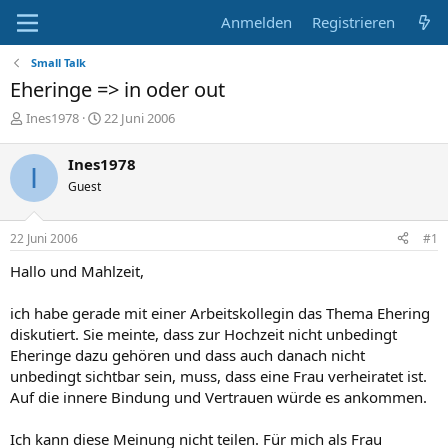
Anmelden
Registrieren
Small Talk
Eheringe => in oder out
E
E
Ines1978
22 Juni 2006
r
r
s
s
Ines1978
I
t
t
Guest
e
e
l
l
l
l
22 Juni 2006
#1
e
t
r
a
Hallo und Mahlzeit,
m
ich habe gerade mit einer Arbeitskollegin das Thema Ehering
diskutiert. Sie meinte, dass zur Hochzeit nicht unbedingt
Eheringe dazu gehören und dass auch danach nicht
unbedingt sichtbar sein, muss, dass eine Frau verheiratet ist.
Auf die innere Bindung und Vertrauen würde es ankommen.
Ich kann diese Meinung nicht teilen. Für mich als Frau