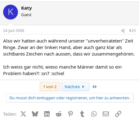
Katy
K
Guest
24 Juni 2006
#25
Also wir hatten auch während unserer "unverheirateten" Zeit
Ringe. Zwar an der linken Hand, aber auch ganz klar als
sichtbares Zeichen nach aussen, dass wir zusammengehören.
Ich weiss gar nicht, wieso manche Männer damit so ein
Problem haben?! :sn7 :schiel
Letzte
1 von 2
Nächste
Du musst dich einloggen oder registrieren, um hier zu antworten.
X (Twitter)
Bluesky
LinkedIn
Reddit
Pinterest
Tumblr
WhatsApp
E-Mail
Link
Teilen: