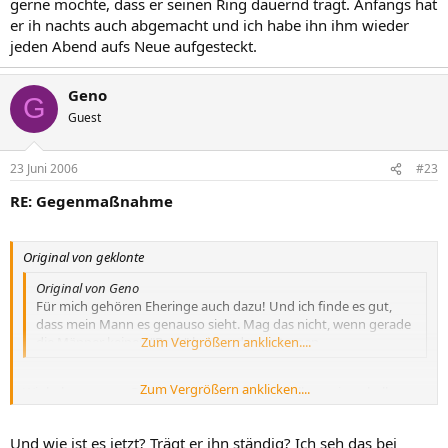
gerne möchte, dass er seinen Ring dauernd trägt. Anfangs hat
er ih nachts auch abgemacht und ich habe ihn ihm wieder
jeden Abend aufs Neue aufgesteckt.
Geno
G
Guest
23 Juni 2006
#23
RE: Gegenmaßnahme
Original von geklonte
Original von Geno
Für mich gehören Eheringe auch dazu! Und ich finde es gut,
dass mein Mann es genauso sieht. Mag das nicht, wenn gerade
die Männer keinen "Bock" haben, den zu tragen.
Zum Vergrößern anklicken....
Zum Vergrößern anklicken....
Wir haben unsere Ringe bewusst bei der Bestellung einen halben
Millimeter kleiner bestellt, bei meinem Mann sitzt er jetzt eigentlich
sehr gut, er kann ihn nur nicht mal so schnell abmachen.
Und wie ist es jetzt? Trägt er ihn ständig? Ich seh das bei